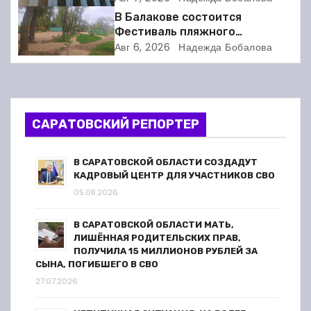
нарушений
и
В Балакове состоится
Фестиваль пляжного
я
волейбола
Авг 6, 2026
Надежда Бобалова
п
о
САРАТОВСКИЙ РЕПОРТЕР
з
а
В САРАТОВСКОЙ ОБЛАСТИ СОЗДАДУТ
КАДРОВЫЙ ЦЕНТР ДЛЯ УЧАСТНИКОВ СВО
п
05.08.2026
и
В САРАТОВСКОЙ ОБЛАСТИ МАТЬ,
ЛИШЁННАЯ РОДИТЕЛЬСКИХ ПРАВ,
с
ПОЛУЧИЛА 15 МИЛЛИОНОВ РУБЛЕЙ ЗА
СЫНА, ПОГИБШЕГО В СВО
я
27.07.2026