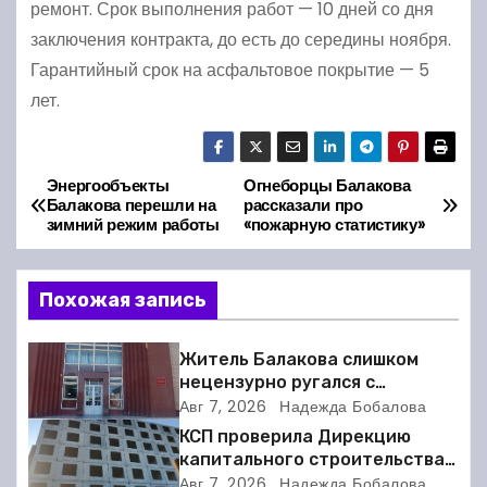
ремонт. Срок выполнения работ — 10 дней со дня
заключения контракта, до есть до середины ноября.
Гарантийный срок на асфальтовое покрытие — 5
лет.
Энергообъекты
Огнеборцы Балакова
Н
Балакова перешли на
рассказали про
зимний режим работы
«пожарную статистику»
а
в
Похожая запись
и
Житель Балакова слишком
г
нецензурно ругался с
соседкой и получил двое суток
Авг 7, 2026
Надежда Бобалова
а
ареста
КСП проверила Дирекцию
капитального строительства в
ц
Балакове и нашла множество
Авг 7, 2026
Надежда Бобалова