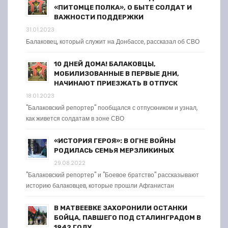
«ПИТОМЦЕ ПОЛКА», О БЫТЕ СОЛДАТ И
ВАЖНОСТИ ПОДДЕРЖКИ
31.01.2023
Балаковец, который служит на Донбассе, рассказал об СВО
10 ДНЕЙ ДОМА! БАЛАКОВЦЫ,
МОБИЛИЗОВАННЫЕ В ПЕРВЫЕ ДНИ,
НАЧИНАЮТ ПРИЕЗЖАТЬ В ОТПУСК
18.01.2023
"Балаковский репортер" пообщался с отпускником и узнал,
как живется солдатам в зоне СВО
«ИСТОРИЯ ГЕРОЯ»: В ОГНЕ ВОЙНЫ
РОДИЛАСЬ СЕМЬЯ МЕРЗЛИКИНЫХ
29.08.2022
"Балаковский репортер" и "Боевое братство" рассказывают
историю балаковцев, которые прошли Афганистан
В МАТВЕЕВКЕ ЗАХОРОНИЛИ ОСТАНКИ
БОЙЦА, ПАВШЕГО ПОД СТАЛИНГРАДОМ В
1942 ГОДУ