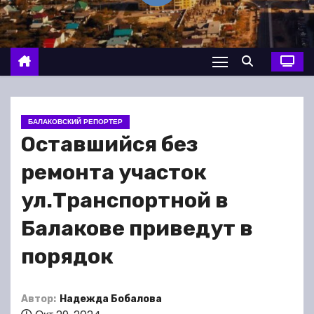
о
м
у
БАЛАКОВСКИЙ РЕПОРТЕР
Оставшийся без
ремонта участок
ул.Транспортной в
Балакове приведут в
порядок
Автор:
Надежда Бобалова