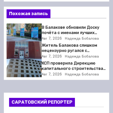
в
Похожая запись
и
г
В Балакове обновили Доску
почёта с именами лучших
а
спортсменов. Фото
Авг 7, 2026
Надежда Бобалова
Житель Балакова слишком
ц
нецензурно ругался с
соседкой и получил двое суток
Авг 7, 2026
Надежда Бобалова
и
ареста
КСП проверила Дирекцию
я
капитального строительства в
Балакове и нашла множество
Авг 7, 2026
Надежда Бобалова
п
нарушений
о
з
САРАТОВСКИЙ РЕПОРТЕР
а