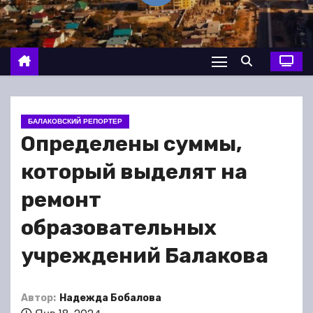
о
м
у
БАЛАКОВСКИЙ РЕПОРТЕР
Определены суммы,
который выделят на
ремонт
образовательных
учреждений Балакова
Автор:
Надежда Бобалова