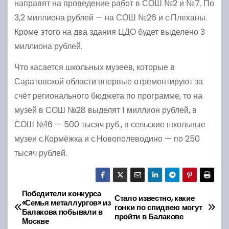
направят на проведение работ в СОШ №2 и №7. По
3,2 миллиона рублей — на СОШ №26 и с.Плеханы.
Кроме этого на два здания ЦДО будет выделено 3
миллиона рублей.
Что касается школьных музеев, которые в
Саратовской области впервые отремонтируют за
счёт регионального бюджета по программе, то на
музей в СОШ №28 выделят 1 миллион рублей, в
СОШ №16 — 500 тысяч руб., в сельские школьные
музеи с.Кормёжка и с.Новополеводино — по 250
тысяч рублей.
Победители конкурса
Н
Стало известно, какие
«Семья металлургов» из
гонки по спидвею могут
Балакова побывали в
а
пройти в Балакове
Москве