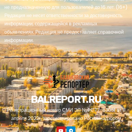
не предназначенную для пользователей до 16 лет. (16+)
Редакция не несет ответственности за достоверность
информации, содержащейся в рекламных
объявлениях. Редакция не предоставляет справочной
информации.
BALREPORT.RU
Регистрационный номер СМИ ЭЛ №ФС77-83051 от 11
апреля 2022г, зарегистрировано Роскомнадзором