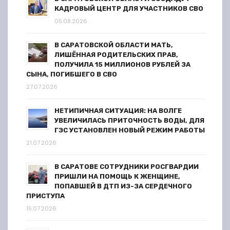
п
КАДРОВЫЙ ЦЕНТР ДЛЯ УЧАСТНИКОВ СВО
и
05.08.2026
с
В САРАТОВСКОЙ ОБЛАСТИ МАТЬ,
ЛИШЁННАЯ РОДИТЕЛЬСКИХ ПРАВ,
я
ПОЛУЧИЛА 15 МИЛЛИОНОВ РУБЛЕЙ ЗА
СЫНА, ПОГИБШЕГО В СВО
м
27.07.2026
НЕТИПИЧНАЯ СИТУАЦИЯ: НА ВОЛГЕ
УВЕЛИЧИЛАСЬ ПРИТОЧНОСТЬ ВОДЫ, ДЛЯ
ГЭС УСТАНОВЛЕН НОВЫЙ РЕЖИМ РАБОТЫ
21.07.2026
В САРАТОВЕ СОТРУДНИКИ РОСГВАРДИИ
ПРИШЛИ НА ПОМОЩЬ К ЖЕНЩИНЕ,
ПОПАВШЕЙ В ДТП ИЗ-ЗА СЕРДЕЧНОГО
ПРИСТУПА
15.07.2026