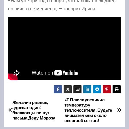
-Нам уже три года говорят, что заложат в бюджет,
но ничего не меняется, — говорит Ирина.
«Т Плюс» увеличил
Н
Желания разные,
температуру
адресат один:
теплоносителя. Будьте
а
балаковцы пишут
внимательны около
письма Деду Морозу
энергообъектов!
в