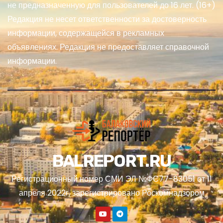
не предназначенную для пользователей до 16 лет. (16+)
Редакция не несет ответственности за достоверность
информации, содержащейся в рекламных
объявлениях. Редакция не предоставляет справочной
информации.
BALREPORT.RU
Регистрационный номер СМИ ЭЛ №ФС77-83051 от 11
апреля 2022г, зарегистрировано Роскомнадзором