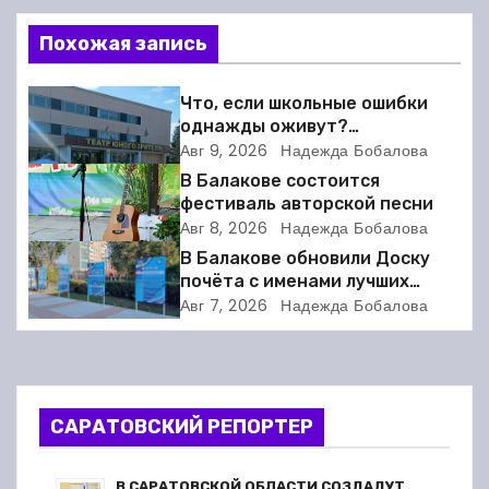
и
Похожая запись
г
Что, если школьные ошибки
а
однажды оживут?
Балаковский ТЮЗ готовит
Авг 9, 2026
Надежда Бобалова
ц
премьеру
В Балакове состоится
фестиваль авторской песни
и
Авг 8, 2026
Надежда Бобалова
В Балакове обновили Доску
я
почёта с именами лучших
спортсменов. Фото
п
Авг 7, 2026
Надежда Бобалова
о
з
САРАТОВСКИЙ РЕПОРТЕР
а
В САРАТОВСКОЙ ОБЛАСТИ СОЗДАДУТ