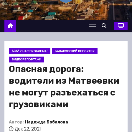
о
м
у
SOS! У НАС ПРОБЛЕМА!
БАЛАКОВСКИЙ РЕПОРТЕР
ВИДЕОРЕПОРТАЖИ
Опасная дорога:
водители из Матвеевки
не могут разъехаться с
грузовиками
Автор:
Надежда Бобалова
Дек 22, 2021