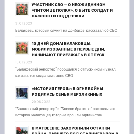
УЧАСТНИК СВО — О НЕОЖИДАННОМ
«ПИТОМЦЕ ПОЛКА», О БЫТЕ СОЛДАТ И
ВАЖНОСТИ ПОДДЕРЖКИ
31.01.2023
Балаковец, который служит на Донбассе, рассказал об СВО
10 ДНЕЙ ДОМА! БАЛАКОВЦЫ,
МОБИЛИЗОВАННЫЕ В ПЕРВЫЕ ДНИ,
НАЧИНАЮТ ПРИЕЗЖАТЬ В ОТПУСК
18.01.2023
"Балаковский репортер" пообщался с отпускником и узнал,
как живется солдатам в зоне СВО
«ИСТОРИЯ ГЕРОЯ»: В ОГНЕ ВОЙНЫ
РОДИЛАСЬ СЕМЬЯ МЕРЗЛИКИНЫХ
29.08.2022
"Балаковский репортер" и "Боевое братство" рассказывают
историю балаковцев, которые прошли Афганистан
В МАТВЕЕВКЕ ЗАХОРОНИЛИ ОСТАНКИ
БОЙЦА, ПАВШЕГО ПОД СТАЛИНГРАДОМ В