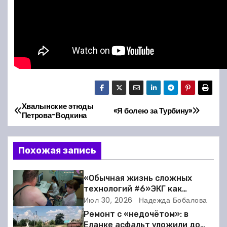
Хвалынские этюды
Н
«Я болею за Турбину»
Петрова-Водкина
а
Похожая запись
в
и
«Обычная жизнь сложных
технологий #6»ЭКГ как
г
искусство: когда ритм жизни
Июл 30, 2026
Надежда Бобалова
требует расшифровки
а
Ремонт с «недочётом»: в
Еланке асфальт уложили до