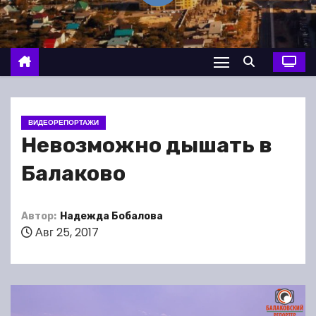
о
м
у
ВИДЕОРЕПОРТАЖИ
Невозможно дышать в
Балаково
Автор:
Надежда Бобалова
Авг 25, 2017