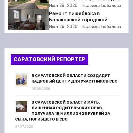
ц
школы, но не дошли 30 метров
Июл 29, 2026
Надежда Бобалова
Ремонт пищеблока в
и
Балаковской городской
клинической больнице
Июл 29, 2026
Надежда Бобалова
я
выходит на финишную прямую
п
о
САРАТОВСКИЙ РЕПОРТЕР
з
В САРАТОВСКОЙ ОБЛАСТИ СОЗДАДУТ
а
КАДРОВЫЙ ЦЕНТР ДЛЯ УЧАСТНИКОВ СВО
05.08.2026
п
В САРАТОВСКОЙ ОБЛАСТИ МАТЬ,
и
ЛИШЁННАЯ РОДИТЕЛЬСКИХ ПРАВ,
ПОЛУЧИЛА 15 МИЛЛИОНОВ РУБЛЕЙ ЗА
с
СЫНА, ПОГИБШЕГО В СВО
27.07.2026
я