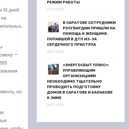
РЕЖИМ РАБОТЫ
а 10 дней
21.07.2026
 на
В САРАТОВЕ СОТРУДНИКИ
ципальных,
РОСГВАРДИИ ПРИШЛИ НА
ПОМОЩЬ К ЖЕНЩИНЕ,
ПОПАВШЕЙ В ДТП ИЗ-ЗА
СЕРДЕЧНОГО ПРИСТУПА
ны
15.07.2026
 смену —
 285
«ЭНЕРГОСБЫТ ПЛЮС»:
азования
УПРАВЛЯЮЩИМ
ОРГАНИЗАЦИЯМ
НЕОБХОДИМО ТЩАТЕЛЬНО
ПРОВОДИТЬ ПОДГОТОВКУ
ументы, но
ДОМОВ В САРАТОВЕ И БАЛАКОВЕ
К ЗИМЕ
14.07.2026
ие
ные
ени, чтобы