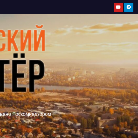
овано Роскомнадзором