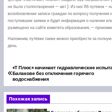
не было столпотворения — авт.). Из них 116 путевок – на
возобновлении записи граждан по вопросу получения н
поступившие заявки и будет информация о наличии ил
размещено на сайте комитета образования, — прокомм
Напомним, путёвки также можно приобрести за полную с
день.
«Т Плюс» начинает гидравлические испыт
Н
Балакове без отключения горячего
а
водоснабжения
в
Похожая запись
и
г