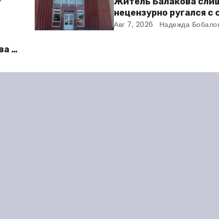
у
Житель Балакова сли
нецензурно ругался с
и получил двое суток 
Авг 7, 2026
Надежда Бобало
ва в
во