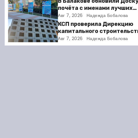
В Балакове обновили Доск
почёта с именами лучших
а
спортсменов. Фото
Авг 7, 2026
Надежда Бобалова
ц
КСП проверила Дирекцию
капитального строительст
и
Балакове и нашла множест
Авг 7, 2026
Надежда Бобалова
нарушений
я
п
о
з
а
п
и