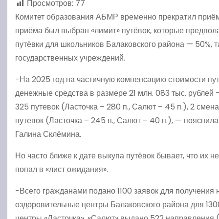
Просмотров:
77
Комитет образования АБМР временно прекратил приём з
приёма был выбран «лимит» путёвок, которые предпол
путёвки для школьников Балаковского района — 50%, 
государственных учреждений.
-На 2025 год на частичную компенсацию стоимости пу
денежные средства в размере 21 млн. 083 тыс. рублей —
325 путевок (Ласточка – 280 п., Салют – 45 п.), 2 смен
путевок (Ласточка – 245 п., Салют – 40 п.), — поясни
Галина Склёмина.
Но часто ближе к дате выкупа путёвок бывает, что их не
попал в «лист ожидания».
-Всего гражданами подано 1100 заявок для получения 
оздоровительные центры Балаковского района для 1300
центры «Ласточка», «Салют» выдано 522 направления (