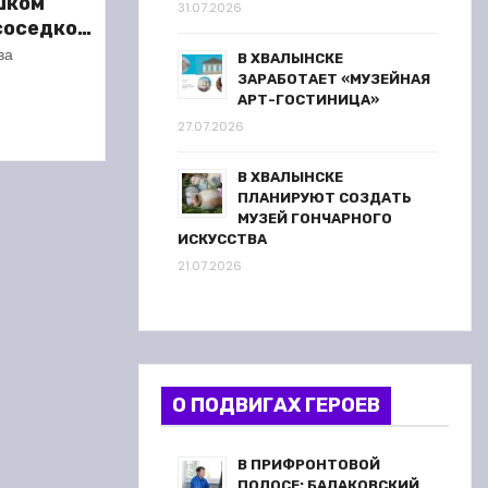
шком
31.07.2026
 соседкой
ареста
ва
В ХВАЛЫНСКЕ
ЗАРАБОТАЕТ «МУЗЕЙНАЯ
АРТ-ГОСТИНИЦА»
27.07.2026
В ХВАЛЫНСКЕ
ПЛАНИРУЮТ СОЗДАТЬ
МУЗЕЙ ГОНЧАРНОГО
ИСКУССТВА
21.07.2026
О ПОДВИГАХ ГЕРОЕВ
В ПРИФРОНТОВОЙ
ПОЛОСЕ: БАЛАКОВСКИЙ