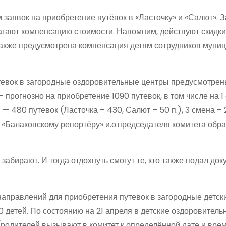
аявок на приобретение путёвок в «Ласточку» и «Салют». З
агают компенсацию стоимости. Напомним, действуют скидки
также предусмотрена компенсация детям сотрудников муни
тевок в загородные оздоровительные центры предусмотре
 прогнозно на приобретение 1090 путевок, в том числе на 1
а — 480 путевок (Ласточка – 430, Салют – 50 п.), 3 смена –
ла «Балаковскому репортёру» и.о.председателя комитета обр
 забирают. И тогда отдохнуть смогут те, кто также подал док
направлений для приобретения путевок в загородные детск
 детей. По состоянию на 21 апреля в детские оздоровитель
родителей вызывают в комитет к определённой дате и врем