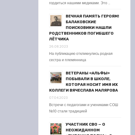
гордиться нашими медиками. Это …
ВЕЧНАЯ ПАМЯТЬ ГЕРОЯМ!
БАЛАКОВСКИЕ
ПОИСКОВИКИ НАШЛИ
РОДСТВЕННИКОВ ПОГИБШЕГО
ЛЁТЧИКА
26.08.2023
На публикацию откликнулись родная
сестра и племянница
ВЕТЕРАНЫ «АЛЬФЫ»
ПОБЫВАЛИ В ШКОЛЕ,
КОТОРАЯ НОСИТ ИМЯ ИХ
КОЛЛЕГИ ВЯЧЕСЛАВА МАЛЯРОВА
07.04.2023
Встречи с педагогами и учениками СОШ
№10 стали традицией
УЧАСТНИК СВО — О
НЕОЖИДАННОМ