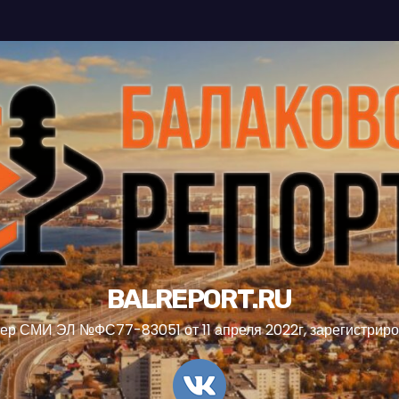
BALREPORT.RU
ер СМИ ЭЛ №ФС77-83051 от 11 апреля 2022г, зарегистрир