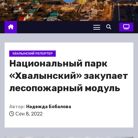
о
м
у
ХВАЛЫНСКИЙ РЕПОРТЕР
Национальный парк
«Хвалынский» закупает
лесопожарный модуль
Автор:
Надежда Бобалова
Сен 8, 2022