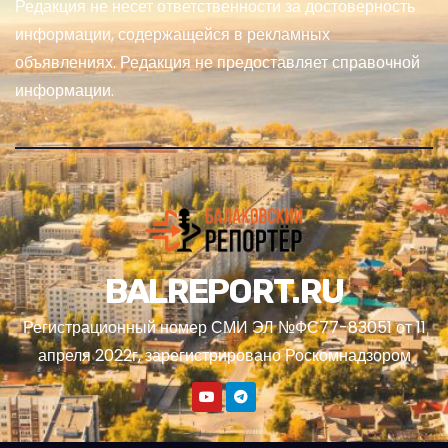
Редакция не несет ответственности за достоверность
информации, содержащейся в рекламных
объявлениях. Редакция не предоставляет справочной
информации.
BALREPORT.RU
Регистрационный номер СМИ ЭЛ №ФС77-83051 от 11
апреля 2022г, зарегистрировано Роскомнадзором