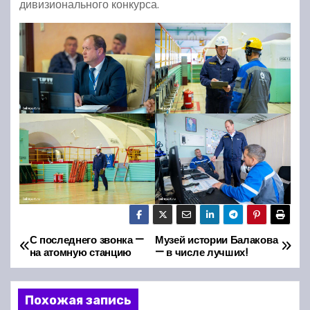
дивизионального конкурса.
С последнего звонка —
Музей истории Балакова
Н
на атомную станцию
— в числе лучших!
а
Похожая запись
в