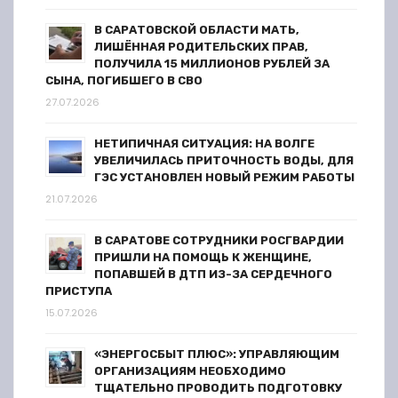
п
В САРАТОВСКОЙ ОБЛАСТИ МАТЬ,
и
ЛИШЁННАЯ РОДИТЕЛЬСКИХ ПРАВ,
ПОЛУЧИЛА 15 МИЛЛИОНОВ РУБЛЕЙ ЗА
с
СЫНА, ПОГИБШЕГО В СВО
27.07.2026
я
НЕТИПИЧНАЯ СИТУАЦИЯ: НА ВОЛГЕ
м
УВЕЛИЧИЛАСЬ ПРИТОЧНОСТЬ ВОДЫ, ДЛЯ
ГЭС УСТАНОВЛЕН НОВЫЙ РЕЖИМ РАБОТЫ
21.07.2026
В САРАТОВЕ СОТРУДНИКИ РОСГВАРДИИ
ПРИШЛИ НА ПОМОЩЬ К ЖЕНЩИНЕ,
ПОПАВШЕЙ В ДТП ИЗ-ЗА СЕРДЕЧНОГО
ПРИСТУПА
15.07.2026
«ЭНЕРГОСБЫТ ПЛЮС»: УПРАВЛЯЮЩИМ
ОРГАНИЗАЦИЯМ НЕОБХОДИМО
ТЩАТЕЛЬНО ПРОВОДИТЬ ПОДГОТОВКУ