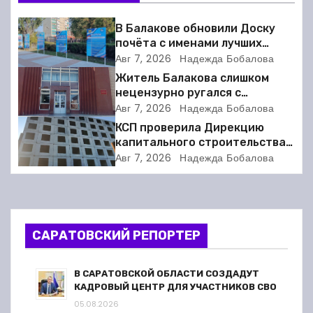
и
В Балакове обновили Доску
почёта с именами лучших
г
спортсменов. Фото
Авг 7, 2026
Надежда Бобалова
а
Житель Балакова слишком
нецензурно ругался с
ц
соседкой и получил двое суток
Авг 7, 2026
Надежда Бобалова
ареста
КСП проверила Дирекцию
и
капитального строительства в
Балакове и нашла множество
Авг 7, 2026
Надежда Бобалова
я
нарушений
п
о
САРАТОВСКИЙ РЕПОРТЕР
з
В САРАТОВСКОЙ ОБЛАСТИ СОЗДАДУТ
а
КАДРОВЫЙ ЦЕНТР ДЛЯ УЧАСТНИКОВ СВО
05.08.2026