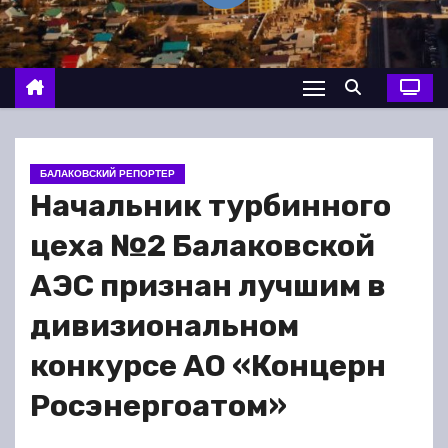
о
м
у
БАЛАКОВСКИЙ РЕПОРТЕР
Начальник турбинного
цеха №2 Балаковской
АЭС признан лучшим в
дивизиональном
конкурсе АО «Концерн
Росэнергоатом»