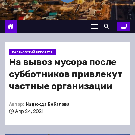
о
м
у
БАЛАКОВСКИЙ РЕПОРТЕР
На вывоз мусора после
субботников привлекут
частные организации
Автор:
Надежда Бобалова
Апр 24, 2021