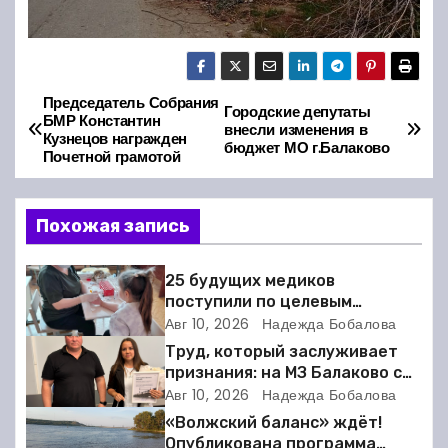
Председатель Собрания
Н
Городские депутаты
БМР Константин
внесли изменения в
Кузнецов награжден
а
бюджет МО г.Балаково
Почетной грамотой
в
Похожая запись
и
г
25 будущих медиков
поступили по целевым
а
направлениям от Балаковской
Авг 10, 2026
Надежда Бобалова
районной поликлиники
Труд, который заслуживает
ц
признания: на МЗ Балаково с
профессиональным
Авг 10, 2026
Надежда Бобалова
и
праздником поздравили
«Волжский баланс» ждёт!
строителей и
Опубликована программа