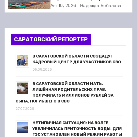
я
железнодорожников
фестиваля сапбординга в
Авг 10, 2026
Надежда Бобалова
п
Балакове
о
з
САРАТОВСКИЙ РЕПОРТЕР
а
В САРАТОВСКОЙ ОБЛАСТИ СОЗДАДУТ
п
КАДРОВЫЙ ЦЕНТР ДЛЯ УЧАСТНИКОВ СВО
05.08.2026
и
В САРАТОВСКОЙ ОБЛАСТИ МАТЬ,
с
ЛИШЁННАЯ РОДИТЕЛЬСКИХ ПРАВ,
ПОЛУЧИЛА 15 МИЛЛИОНОВ РУБЛЕЙ ЗА
я
СЫНА, ПОГИБШЕГО В СВО
27.07.2026
м
НЕТИПИЧНАЯ СИТУАЦИЯ: НА ВОЛГЕ
УВЕЛИЧИЛАСЬ ПРИТОЧНОСТЬ ВОДЫ, ДЛЯ
ГЭС УСТАНОВЛЕН НОВЫЙ РЕЖИМ РАБОТЫ