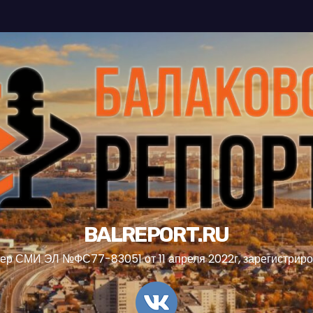
BALREPORT.RU
ер СМИ ЭЛ №ФС77-83051 от 11 апреля 2022г, зарегистрир