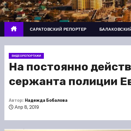
о
м
у
САРАТОВСКИЙ РЕПОРТЕР
БАЛАКОВСКИЙ
ВИДЕОРЕПОРТАЖИ
На постоянно дейст
сержанта полиции Е
Автор:
Надежда Бобалова
Апр 8, 2019