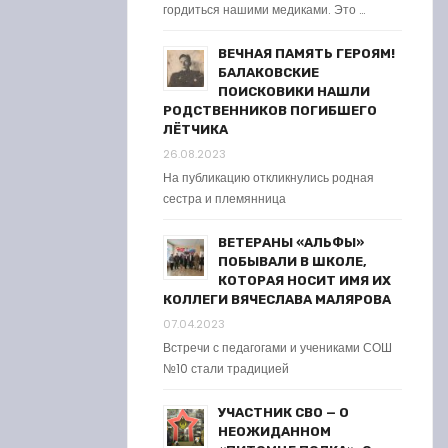
гордиться нашими медиками. Это …
ВЕЧНАЯ ПАМЯТЬ ГЕРОЯМ!
БАЛАКОВСКИЕ
ПОИСКОВИКИ НАШЛИ
РОДСТВЕННИКОВ ПОГИБШЕГО
ЛЁТЧИКА
26.08.2023
На публикацию откликнулись родная
сестра и племянница
ВЕТЕРАНЫ «АЛЬФЫ»
ПОБЫВАЛИ В ШКОЛЕ,
КОТОРАЯ НОСИТ ИМЯ ИХ
КОЛЛЕГИ ВЯЧЕСЛАВА МАЛЯРОВА
07.04.2023
Встречи с педагогами и учениками СОШ
№10 стали традицией
УЧАСТНИК СВО — О
НЕОЖИДАННОМ