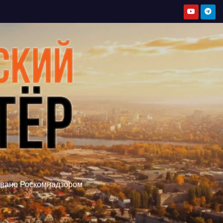
овано Роскомнадзором