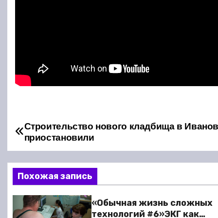
Строительство нового кладбища в Ивано
Н
приостановили
а
в
Похожая запись
и
«Обычная жизнь сложных
г
технологий #6»ЭКГ как