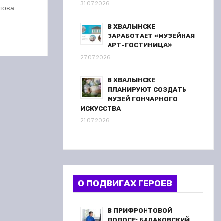
31.07.2026
 метров
лова
В ХВАЛЫНСКЕ
ЗАРАБОТАЕТ «МУЗЕЙНАЯ
АРТ-ГОСТИНИЦА»
27.07.2026
В ХВАЛЫНСКЕ
ПЛАНИРУЮТ СОЗДАТЬ
МУЗЕЙ ГОНЧАРНОГО
ИСКУССТВА
21.07.2026
О ПОДВИГАХ ГЕРОЕВ
В ПРИФРОНТОВОЙ
ПОЛОСЕ: БАЛАКОВСКИЙ