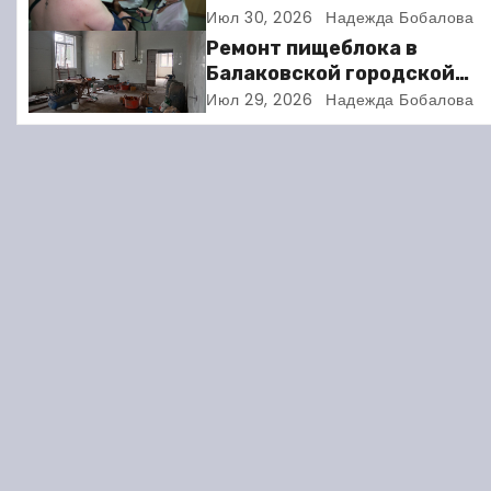
искусство: когда ритм жи
Июл 30, 2026
Надежда Бобалова
а
требует расшифровки
Ремонт пищеблока в
ц
Балаковской городской
клинической больнице
Июл 29, 2026
Надежда Бобалова
и
выходит на финишную пря
я
п
о
з
а
п
и