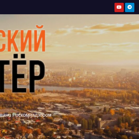
овано Роскомнадзором