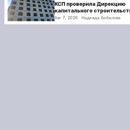
ц
КСП проверила Дирекцию
капитального строительст
и
Балакове и нашла множест
Авг 7, 2026
Надежда Бобалова
нарушений
я
п
о
з
а
п
и
с
я