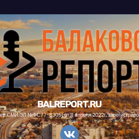
BALREPORT.RU
ер СМИ ЭЛ №ФС77-83051 от 11 апреля 2022г, зарегистрир