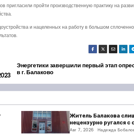
тов пригласили пройти производственную практику на раз
ства.
доустройства и нацеленных на работу в большом сплоченн
льтатов.
Энергетики завершили первый этап опре
в г. Балаково
2023
у
Житель Балакова сли
нецензурно ругался с
и получил двое суток 
Авг 7, 2026
Надежда Бобало