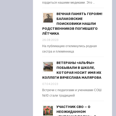
гордиться нашими медиками. Это …
ВЕЧНАЯ ПАМЯТЬ ГЕРОЯМ!
БАЛАКОВСКИЕ
ПОИСКОВИКИ НАШЛИ
РОДСТВЕННИКОВ ПОГИБШЕГО
ЛЁТЧИКА
26.08.2023
На публикацию откликнулись родная
сестра и племянница
ВЕТЕРАНЫ «АЛЬФЫ»
ПОБЫВАЛИ В ШКОЛЕ,
КОТОРАЯ НОСИТ ИМЯ ИХ
КОЛЛЕГИ ВЯЧЕСЛАВА МАЛЯРОВА
07.04.2023
Встречи с педагогами и учениками СОШ
№10 стали традицией
УЧАСТНИК СВО — О
НЕОЖИДАННОМ