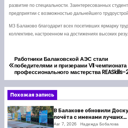
развитие по специальности. Заинтересованных студен
предприятии с возможностью дальнейшего трудоустрой
МЗ Балаково благодарит всех посетивших ярмарку тру
коллективе, настроенном на достижениях высоких резу
Работники Балаковской АЭС стали
Н
победителями и призерами VII чемпионата
а
профессионального мастерства REASkills-
в
Похожая запись
и
г
В Балакове обновили Доск
почёта с именами лучших
а
спортсменов. Фото
Авг 7, 2026
Надежда Бобалова