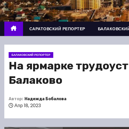
о
м
у
САРАТОВСКИЙ РЕПОРТЕР
БАЛАКОВСКИЙ
БАЛАКОВСКИЙ РЕПОРТЕР
На ярмарке трудоуст
Балаково
Автор:
Надежда Бобалова
Апр 18, 2023