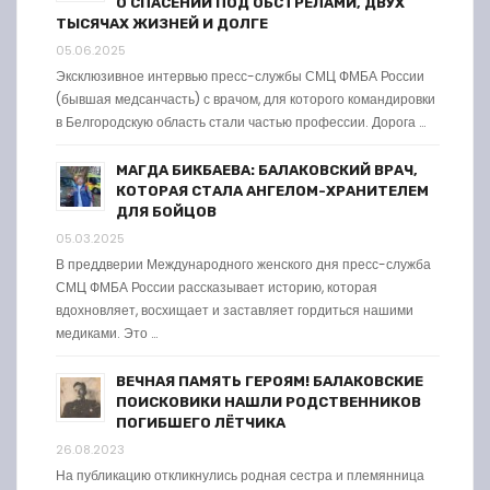
О СПАСЕНИИ ПОД ОБСТРЕЛАМИ, ДВУХ
ТЫСЯЧАХ ЖИЗНЕЙ И ДОЛГЕ
05.06.2025
Эксклюзивное интервью пресс-службы СМЦ ФМБА России
(бывшая медсанчасть) с врачом, для которого командировки
в Белгородскую область стали частью профессии. Дорога …
МАГДА БИКБАЕВА: БАЛАКОВСКИЙ ВРАЧ,
КОТОРАЯ СТАЛА АНГЕЛОМ-ХРАНИТЕЛЕМ
ДЛЯ БОЙЦОВ
05.03.2025
В преддверии Международного женского дня пресс-служба
СМЦ ФМБА России рассказывает историю, которая
вдохновляет, восхищает и заставляет гордиться нашими
медиками. Это …
ВЕЧНАЯ ПАМЯТЬ ГЕРОЯМ! БАЛАКОВСКИЕ
ПОИСКОВИКИ НАШЛИ РОДСТВЕННИКОВ
ПОГИБШЕГО ЛЁТЧИКА
26.08.2023
На публикацию откликнулись родная сестра и племянница