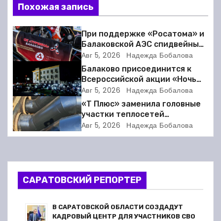
в
Похожая запись
и
При поддержке «Росатома» и
г
Балаковской АЭС спидвейный
клуб «Турбина» обновил
Авг 5, 2026
Надежда Бобалова
а
материально-техническую
Балаково присоединится к
базу
Всероссийской акции «Ночь
ц
кино»
Авг 5, 2026
Надежда Бобалова
и
«Т Плюс» заменила головные
участки теплосетей
я
Балаковской ТЭЦ-4 для
Авг 5, 2026
Надежда Бобалова
надёжного отопления
п
жителей
о
САРАТОВСКИЙ РЕПОРТЕР
з
а
В САРАТОВСКОЙ ОБЛАСТИ СОЗДАДУТ
КАДРОВЫЙ ЦЕНТР ДЛЯ УЧАСТНИКОВ СВО