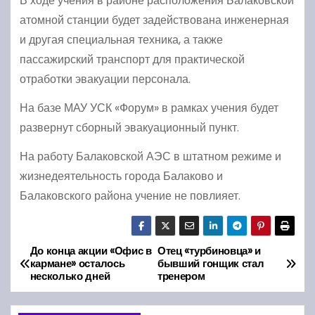
В ходе учения в районе расположения Балаковской
атомной станции будет задействована инженерная
и другая специальная техника, а также
пассажирский транспорт для практической
отработки эвакуации персонала.
На базе МАУ УСК «Форум» в рамках учения будет
развернут сборный эвакуационный пункт.
На работу Балаковской АЭС в штатном режиме и
жизнедеятельность города Балаково и
Балаковского района учение не повлияет.
До конца акции «Офис в
Отец «турбиновца» и
Н
кармане» осталось
бывший гонщик стал
несколько дней
тренером
а