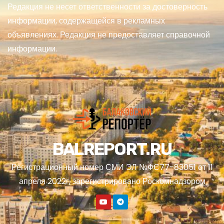
Редакция не несет ответственности за достоверность
информации, содержащейся в рекламных
объявлениях. Редакция не предоставляет справочной
информации.
BALREPORT.RU
Регистрационный номер СМИ ЭЛ №ФС77-83051 от 11
апреля 2022г, зарегистрировано Роскомнадзором