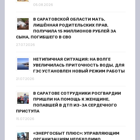
п
05.08.2026
и
В САРАТОВСКОЙ ОБЛАСТИ МАТЬ,
ЛИШЁННАЯ РОДИТЕЛЬСКИХ ПРАВ,
с
ПОЛУЧИЛА 15 МИЛЛИОНОВ РУБЛЕЙ ЗА
СЫНА, ПОГИБШЕГО В СВО
я
27.07.2026
м
НЕТИПИЧНАЯ СИТУАЦИЯ: НА ВОЛГЕ
УВЕЛИЧИЛАСЬ ПРИТОЧНОСТЬ ВОДЫ, ДЛЯ
ГЭС УСТАНОВЛЕН НОВЫЙ РЕЖИМ РАБОТЫ
21.07.2026
В САРАТОВЕ СОТРУДНИКИ РОСГВАРДИИ
ПРИШЛИ НА ПОМОЩЬ К ЖЕНЩИНЕ,
ПОПАВШЕЙ В ДТП ИЗ-ЗА СЕРДЕЧНОГО
ПРИСТУПА
15.07.2026
«ЭНЕРГОСБЫТ ПЛЮС»: УПРАВЛЯЮЩИМ
ОРГАНИЗАЦИЯМ НЕОБХОДИМО