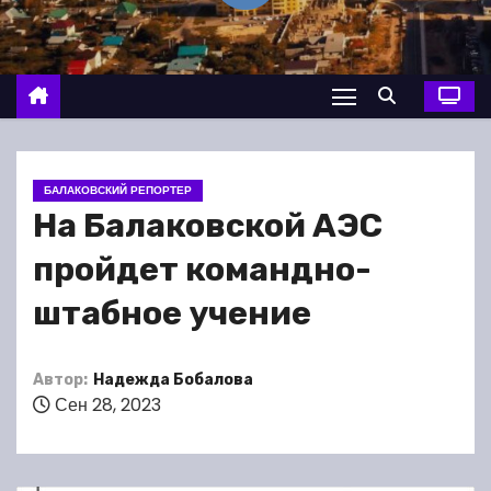
о
м
у
БАЛАКОВСКИЙ РЕПОРТЕР
На Балаковской АЭС
пройдет командно-
штабное учение
Автор:
Надежда Бобалова
Сен 28, 2023