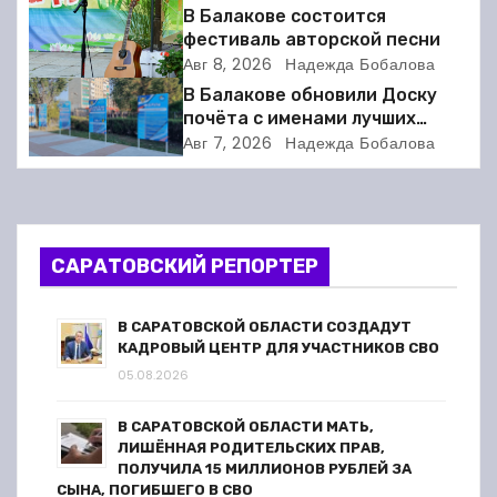
а
премьеру
В Балакове состоится
фестиваль авторской песни
ц
Авг 8, 2026
Надежда Бобалова
и
В Балакове обновили Доску
почёта с именами лучших
я
спортсменов. Фото
Авг 7, 2026
Надежда Бобалова
п
о
САРАТОВСКИЙ РЕПОРТЕР
з
а
В САРАТОВСКОЙ ОБЛАСТИ СОЗДАДУТ
КАДРОВЫЙ ЦЕНТР ДЛЯ УЧАСТНИКОВ СВО
п
05.08.2026
и
В САРАТОВСКОЙ ОБЛАСТИ МАТЬ,
ЛИШЁННАЯ РОДИТЕЛЬСКИХ ПРАВ,
с
ПОЛУЧИЛА 15 МИЛЛИОНОВ РУБЛЕЙ ЗА
СЫНА, ПОГИБШЕГО В СВО