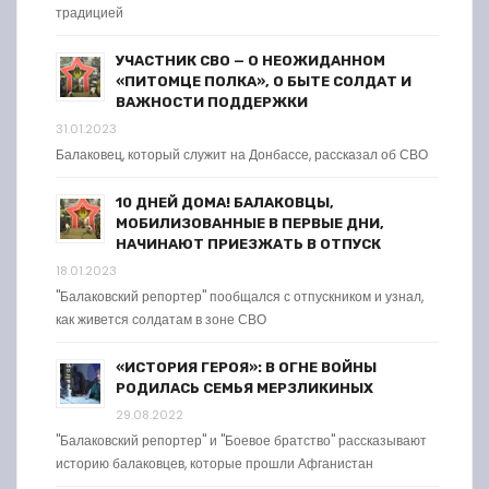
традицией
УЧАСТНИК СВО — О НЕОЖИДАННОМ
«ПИТОМЦЕ ПОЛКА», О БЫТЕ СОЛДАТ И
ВАЖНОСТИ ПОДДЕРЖКИ
31.01.2023
Балаковец, который служит на Донбассе, рассказал об СВО
10 ДНЕЙ ДОМА! БАЛАКОВЦЫ,
МОБИЛИЗОВАННЫЕ В ПЕРВЫЕ ДНИ,
НАЧИНАЮТ ПРИЕЗЖАТЬ В ОТПУСК
18.01.2023
"Балаковский репортер" пообщался с отпускником и узнал,
как живется солдатам в зоне СВО
«ИСТОРИЯ ГЕРОЯ»: В ОГНЕ ВОЙНЫ
РОДИЛАСЬ СЕМЬЯ МЕРЗЛИКИНЫХ
29.08.2022
"Балаковский репортер" и "Боевое братство" рассказывают
историю балаковцев, которые прошли Афганистан