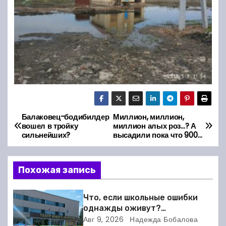
Балаковец-бодибилдер
Миллион, миллион,
Н
вошел в тройку
миллион алых роз…? А
сильнейших?
высадили пока что 900…
а
в
Похожая запись
и
Что, если школьные ошибки
г
однажды оживут?
Балаковский ТЮЗ готовит
Авг 9, 2026
Надежда Бобалова