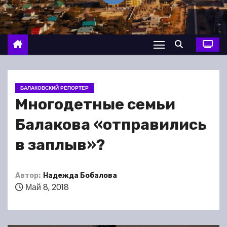
о
м
у
БАЛАКОВСКИЙ РЕПОРТЕР
Многодетные семьи
Балакова «отправились
в заплыв»?
Автор:
Надежда Бобалова
Май 8, 2018