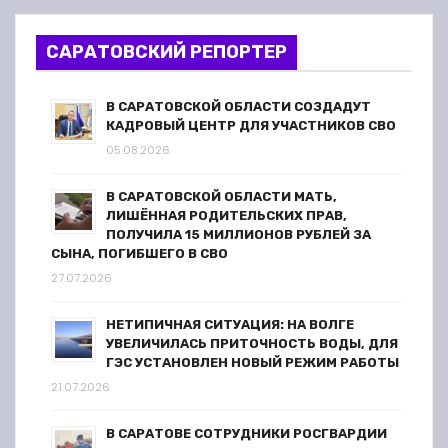
з
САРАТОВСКИЙ РЕПОРТЕР
а
п
В САРАТОВСКОЙ ОБЛАСТИ СОЗДАДУТ
КАДРОВЫЙ ЦЕНТР ДЛЯ УЧАСТНИКОВ СВО
и
05.08.2026
с
В САРАТОВСКОЙ ОБЛАСТИ МАТЬ,
ЛИШЁННАЯ РОДИТЕЛЬСКИХ ПРАВ,
я
ПОЛУЧИЛА 15 МИЛЛИОНОВ РУБЛЕЙ ЗА
СЫНА, ПОГИБШЕГО В СВО
м
27.07.2026
НЕТИПИЧНАЯ СИТУАЦИЯ: НА ВОЛГЕ
УВЕЛИЧИЛАСЬ ПРИТОЧНОСТЬ ВОДЫ, ДЛЯ
ГЭС УСТАНОВЛЕН НОВЫЙ РЕЖИМ РАБОТЫ
21.07.2026
В САРАТОВЕ СОТРУДНИКИ РОСГВАРДИИ