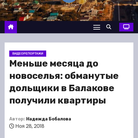
о
м
у
ВИДЕОРЕПОРТАЖИ
Меньше месяца до
новоселья: обманутые
дольщики в Балакове
получили квартиры
Автор:
Надежда Бобалова
Ноя 28, 2018