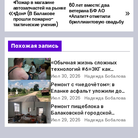
«Пожар в магазине
Н
60 лет вместе: два
автозапчастей на рынке
ветерана БФ АО
«Дон» (В Балакове
а
«Апатит» отметили
прошли пожарно-
бриллиантовую свадьбу
тактические учения)
в
и
Похожая запись
г
«Обычная жизнь сложных
а
технологий #6»ЭКГ как
искусство: когда ритм жизни
Июл 30, 2026
Надежда Бобалова
ц
требует расшифровки
Ремонт с «недочётом»: в
Еланке асфальт уложили до
и
школы, но не дошли 30 метров
Июл 29, 2026
Надежда Бобалова
Ремонт пищеблока в
я
Балаковской городской
клинической больнице
п
Июл 29, 2026
Надежда Бобалова
выходит на финишную прямую
о