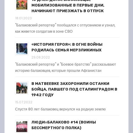
МОБИЛИЗОВАННЫЕ В ПЕРВЫЕ ДНИ,
НАЧИНАЮТ ПРИЕЗЖАТЬ В ОТПУСК
18.01.2023
"Балаковский репортер" пообщался с отпускником и узнал,
как живется солдатам в зоне СВО
«ИСТОРИЯ ГЕРОЯ»: В ОГНЕ ВОЙНЫ
РОДИЛАСЬ СЕМЬЯ МЕРЗЛИКИНЫХ
29.08.2022
"Балаковский репортер" и "Боевое братство" рассказывают
историю балаковцев, которые прошли Афганистан
В МАТВЕЕВКЕ ЗАХОРОНИЛИ ОСТАНКИ
БОЙЦА, ПАВШЕГО ПОД СТАЛИНГРАДОМ В
1942 ГОДУ
15.07.2022
Спустя 80 лет балаковец вернулся на родную землю
ЛЮДИ=БАЛАКОВО #14 (ВОИНЫ
БЕССМЕРТНОГО ПОЛКА)