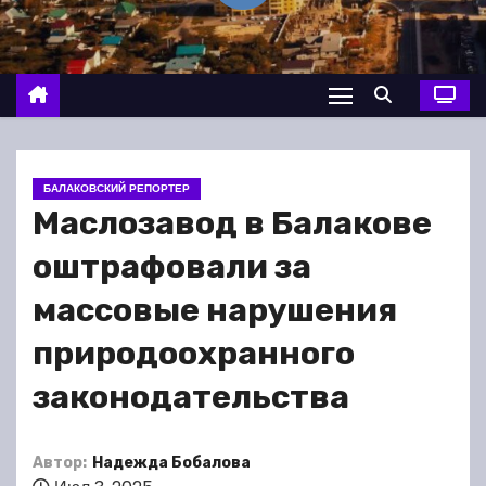
о
м
у
БАЛАКОВСКИЙ РЕПОРТЕР
Маслозавод в Балакове
оштрафовали за
массовые нарушения
природоохранного
законодательства
Автор:
Надежда Бобалова