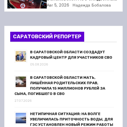
я
клуб «Турбина» обновил
Авг 5, 2026
Надежда Бобалова
п
материально-техническую
базу
о
з
САРАТОВСКИЙ РЕПОРТЕР
а
В САРАТОВСКОЙ ОБЛАСТИ СОЗДАДУТ
п
КАДРОВЫЙ ЦЕНТР ДЛЯ УЧАСТНИКОВ СВО
05.08.2026
и
В САРАТОВСКОЙ ОБЛАСТИ МАТЬ,
с
ЛИШЁННАЯ РОДИТЕЛЬСКИХ ПРАВ,
ПОЛУЧИЛА 15 МИЛЛИОНОВ РУБЛЕЙ ЗА
я
СЫНА, ПОГИБШЕГО В СВО
27.07.2026
м
НЕТИПИЧНАЯ СИТУАЦИЯ: НА ВОЛГЕ
УВЕЛИЧИЛАСЬ ПРИТОЧНОСТЬ ВОДЫ, ДЛЯ
ГЭС УСТАНОВЛЕН НОВЫЙ РЕЖИМ РАБОТЫ