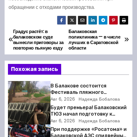
обращении с отходами производства.
Градус растёт: в
Балаковская
Н
балаковском суде
поликлиника — в числе
вынесли приговоры за
лучших в Саратовской
а
повторно пьяную езду
области
в
Похожая запись
и
г
В Балакове состоится
Фестиваль пляжного
а
волейбола
Авг 6, 2026
Надежда Бобалова
Будет премьера! Балаковский
ц
ТЮЗ начал подготовку к
новому театральному сезону
Авг 6, 2026
Надежда Бобалова
и
При поддержке «Росатома» и
Балаковской АЭС спидвейный