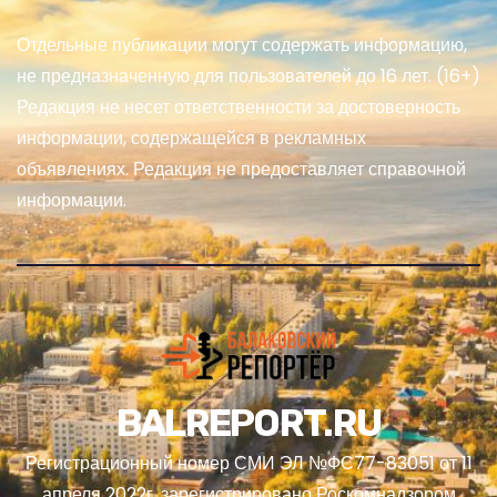
Отдельные публикации могут содержать информацию,
не предназначенную для пользователей до 16 лет. (16+)
Редакция не несет ответственности за достоверность
информации, содержащейся в рекламных
объявлениях. Редакция не предоставляет справочной
информации.
BALREPORT.RU
Регистрационный номер СМИ ЭЛ №ФС77-83051 от 11
апреля 2022г, зарегистрировано Роскомнадзором