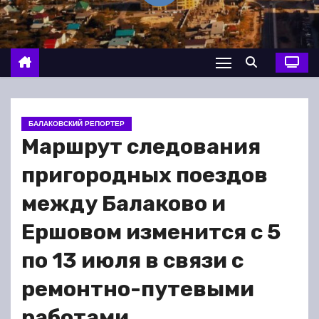
о
м
у
БАЛАКОВСКИЙ РЕПОРТЕР
Маршрут следования
пригородных поездов
между Балаково и
Ершовом изменится с 5
по 13 июля в связи с
ремонтно-путевыми
работами