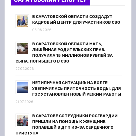
САРАТОВСКИЙ РЕПОРТЕР
з
а
В САРАТОВСКОЙ ОБЛАСТИ СОЗДАДУТ
КАДРОВЫЙ ЦЕНТР ДЛЯ УЧАСТНИКОВ СВО
п
05.08.2026
и
В САРАТОВСКОЙ ОБЛАСТИ МАТЬ,
ЛИШЁННАЯ РОДИТЕЛЬСКИХ ПРАВ,
с
ПОЛУЧИЛА 15 МИЛЛИОНОВ РУБЛЕЙ ЗА
СЫНА, ПОГИБШЕГО В СВО
я
27.07.2026
м
НЕТИПИЧНАЯ СИТУАЦИЯ: НА ВОЛГЕ
УВЕЛИЧИЛАСЬ ПРИТОЧНОСТЬ ВОДЫ, ДЛЯ
ГЭС УСТАНОВЛЕН НОВЫЙ РЕЖИМ РАБОТЫ
21.07.2026
В САРАТОВЕ СОТРУДНИКИ РОСГВАРДИИ
ПРИШЛИ НА ПОМОЩЬ К ЖЕНЩИНЕ,
ПОПАВШЕЙ В ДТП ИЗ-ЗА СЕРДЕЧНОГО
ПРИСТУПА