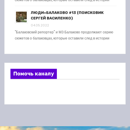
ЛЮДИ=БАЛАКОВО #13 (ПОИСКОВИК
СЕРГЕЙ ВАСИЛЕНКО)
04.05.2022
"Балаковский репортер" и МЗ Балаково продолжают серию
сюжетов о балаковцах, которые оставили след в истории
Помочь каналу