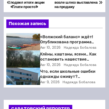
Н
подвел итоги акции
возле шлюз выставлена
«Плати просто!»
на продажу
а
в
Похожая запись
и
«Волжский баланс» ждёт!
г
Опубликована программа
фестиваля сапбординга в
Авг 10, 2026
Надежда Бобалова
а
Балакове
Клёны, каштаны, ясени… Как
остановить нашествие
ц
вредителей в Балакове?
Авг 10, 2026
Надежда Бобалова
и
Что, если школьные ошибки
однажды оживут?
я
Балаковский ТЮЗ готовит
Авг 9, 2026
Надежда Бобалова
премьеру
п
о