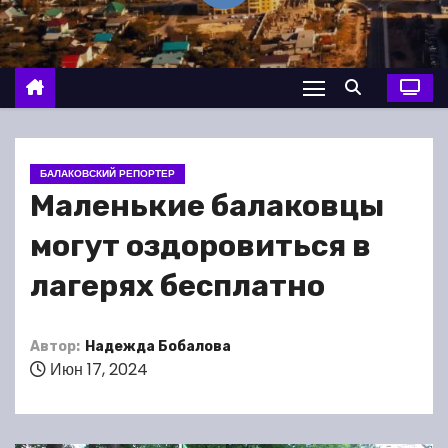
о
м
у
БАЛАКОВСКИЙ РЕПОРТЕР
Маленькие балаковцы
могут оздоровиться в
лагерях бесплатно
Автор:
Надежда Бобалова
Июн 17, 2024