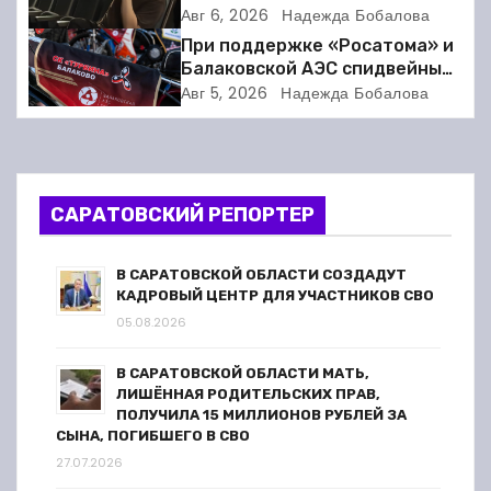
новому театральному сезону
Авг 6, 2026
Надежда Бобалова
и
При поддержке «Росатома» и
я
Балаковской АЭС спидвейный
клуб «Турбина» обновил
Авг 5, 2026
Надежда Бобалова
п
материально-техническую
базу
о
з
САРАТОВСКИЙ РЕПОРТЕР
а
В САРАТОВСКОЙ ОБЛАСТИ СОЗДАДУТ
п
КАДРОВЫЙ ЦЕНТР ДЛЯ УЧАСТНИКОВ СВО
05.08.2026
и
В САРАТОВСКОЙ ОБЛАСТИ МАТЬ,
с
ЛИШЁННАЯ РОДИТЕЛЬСКИХ ПРАВ,
ПОЛУЧИЛА 15 МИЛЛИОНОВ РУБЛЕЙ ЗА
я
СЫНА, ПОГИБШЕГО В СВО
27.07.2026
м