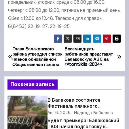
понедельник, вторник, среда с 08.00 до 16.00,
четверг с 08.00 до 12.00, пятница не приемный день.
Обед с 12.00 до 12.48. Телефон для справок:
8(8453) 22-19-27, 22-19-25.
Глава Балаковского
Восемнадцать
Н
района утвердил список
работников представят
членов обновлённой
Балаковскую АЭС на
а
Общественной палаты
«AtomSkills-2024»
в
Похожая запись
и
г
В Балакове состоится
Фестиваль пляжного
а
волейбола
Авг 6, 2026
Надежда Бобалова
Будет премьера! Балаковский
ц
ТЮЗ начал подготовку к