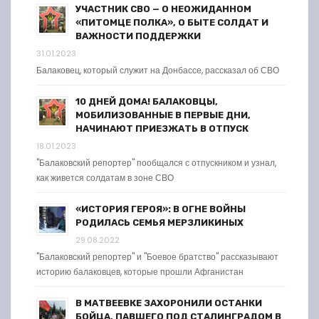
УЧАСТНИК СВО — О НЕОЖИДАННОМ
«ПИТОМЦЕ ПОЛКА», О БЫТЕ СОЛДАТ И
ВАЖНОСТИ ПОДДЕРЖКИ
31.01.2023
Балаковец, который служит на Донбассе, рассказал об СВО
10 ДНЕЙ ДОМА! БАЛАКОВЦЫ,
МОБИЛИЗОВАННЫЕ В ПЕРВЫЕ ДНИ,
НАЧИНАЮТ ПРИЕЗЖАТЬ В ОТПУСК
18.01.2023
"Балаковский репортер" пообщался с отпускником и узнал,
как живется солдатам в зоне СВО
«ИСТОРИЯ ГЕРОЯ»: В ОГНЕ ВОЙНЫ
РОДИЛАСЬ СЕМЬЯ МЕРЗЛИКИНЫХ
29.08.2022
"Балаковский репортер" и "Боевое братство" рассказывают
историю балаковцев, которые прошли Афганистан
В МАТВЕЕВКЕ ЗАХОРОНИЛИ ОСТАНКИ
БОЙЦА, ПАВШЕГО ПОД СТАЛИНГРАДОМ В