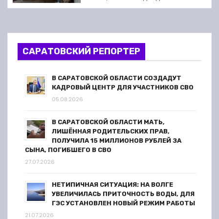
п
выходит на финишную прямую
о
з
САРАТОВСКИЙ РЕПОРТЕР
а
В САРАТОВСКОЙ ОБЛАСТИ СОЗДАДУТ
п
КАДРОВЫЙ ЦЕНТР ДЛЯ УЧАСТНИКОВ СВО
05.08.2026
и
В САРАТОВСКОЙ ОБЛАСТИ МАТЬ,
с
ЛИШЁННАЯ РОДИТЕЛЬСКИХ ПРАВ,
ПОЛУЧИЛА 15 МИЛЛИОНОВ РУБЛЕЙ ЗА
я
СЫНА, ПОГИБШЕГО В СВО
27.07.2026
м
НЕТИПИЧНАЯ СИТУАЦИЯ: НА ВОЛГЕ
УВЕЛИЧИЛАСЬ ПРИТОЧНОСТЬ ВОДЫ, ДЛЯ
ГЭС УСТАНОВЛЕН НОВЫЙ РЕЖИМ РАБОТЫ
21.07.2026