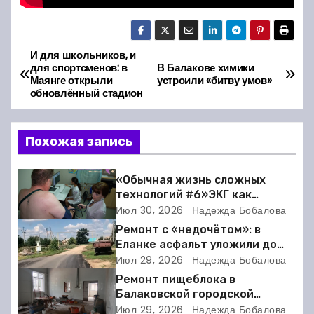
И для школьников, и
Н
для спортсменов: в
В Балакове химики
Маянге открыли
устроили «битву умов»
а
обновлённый стадион
в
Похожая запись
и
г
«Обычная жизнь сложных
технологий #6»ЭКГ как
а
искусство: когда ритм жизни
Июл 30, 2026
Надежда Бобалова
требует расшифровки
Ремонт с «недочётом»: в
ц
Еланке асфальт уложили до
школы, но не дошли 30 метров
Июл 29, 2026
Надежда Бобалова
и
Ремонт пищеблока в
я
Балаковской городской
клинической больнице
Июл 29, 2026
Надежда Бобалова