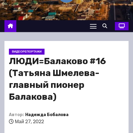
о
м
у
ВИДЕОРЕПОРТАЖИ
ЛЮДИ=Балаково #16
(Татьяна Шмелева-
главный пионер
Балакова)
Автор:
Надежда Бобалова
Май 27, 2022