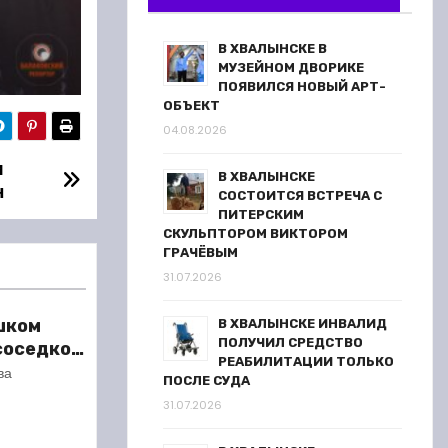
В ХВАЛЫНСКЕ В
МУЗЕЙНОМ ДВОРИКЕ
ПОЯВИЛСЯ НОВЫЙ АРТ-
ОБЪЕКТ
04.08.2026
и
В ХВАЛЫНСКЕ
н
СОСТОИТСЯ ВСТРЕЧА С
ПИТЕРСКИМ
СКУЛЬПТОРОМ ВИКТОРОМ
ГРАЧЁВЫМ
31.07.2026
шком
В ХВАЛЫНСКЕ ИНВАЛИД
ПОЛУЧИЛ СРЕДСТВО
 соседкой
РЕАБИЛИТАЦИИ ТОЛЬКО
ареста
ва
ПОСЛЕ СУДА
31.07.2026