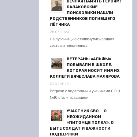
ВЕЧНАЯ ПАМЯТЬ ГЕРОЯМ!
БАЛАКОВСКИЕ
ПОИСКОВИКИ НАШЛИ
РОДСТВЕННИКОВ ПОГИБШЕГО
ЛЁТЧИКА
26.08.2023
На публикацию откликнулись родная
сестра и племянница
ВЕТЕРАНЫ «АЛЬФЫ»
ПОБЫВАЛИ В ШКОЛЕ,
КОТОРАЯ НОСИТ ИМЯ ИХ
КОЛЛЕГИ ВЯЧЕСЛАВА МАЛЯРОВА
07.04.2023
Встречи с педагогами и учениками СОШ
№10 стали традицией
УЧАСТНИК СВО — О
НЕОЖИДАННОМ
«ПИТОМЦЕ ПОЛКА», О
БЫТЕ СОЛДАТ И ВАЖНОСТИ
ПОДДЕРЖКИ