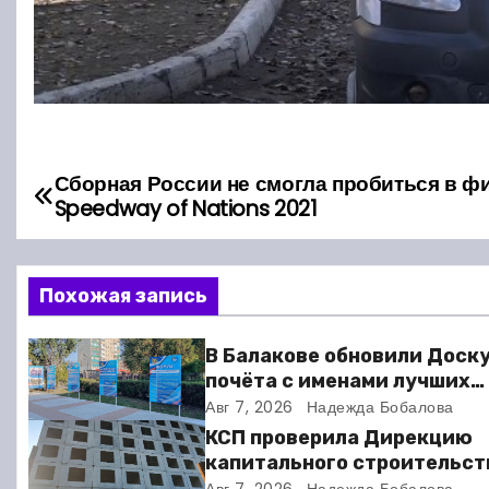
Сборная России не смогла пробиться в ф
Н
Speedway of Nations 2021
а
в
Похожая запись
и
В Балакове обновили Доск
г
почёта с именами лучших
спортсменов. Фото
Авг 7, 2026
Надежда Бобалова
а
КСП проверила Дирекцию
ц
капитального строительст
Балакове и нашла множест