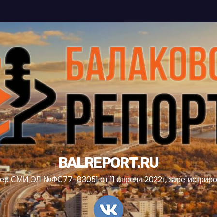
BALREPORT.RU
ер СМИ ЭЛ №ФС77-83051 от 11 апреля 2022г, зарегистрир