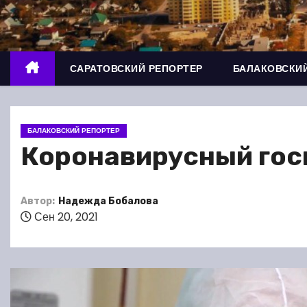
о
м
у
САРАТОВСКИЙ РЕПОРТЕР
БАЛАКОВСКИЙ
БАЛАКОВСКИЙ РЕПОРТЕР
Коронавирусный госп
Автор:
Надежда Бобалова
Сен 20, 2021