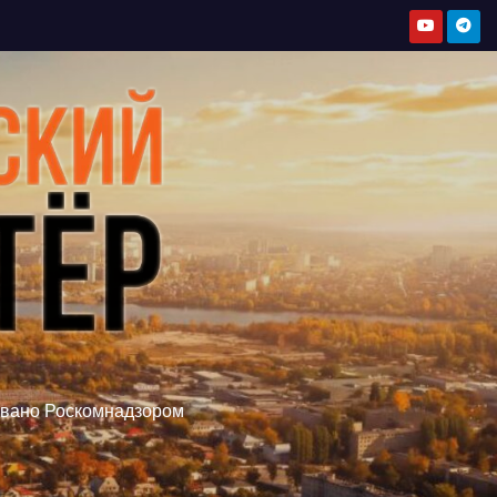
овано Роскомнадзором