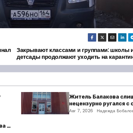
инал
Закрывают классами и группами: школы 
детсады продолжают уходить на каранти
у
Житель Балакова сли
нецензурно ругался с
и получил двое суток 
Авг 7, 2026
Надежда Бобало
ва в
во