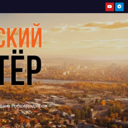
овано Роскомнадзором