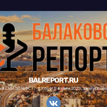
BALREPORT.RU
ер СМИ ЭЛ №ФС77-83051 от 11 апреля 2022г, зарегистрир