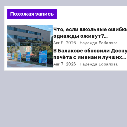
в
Похожая запись
и
Что, если школьные ошибк
г
однажды оживут?
Балаковский ТЮЗ готовит
Авг 9, 2026
Надежда Бобалова
а
премьеру
В Балакове обновили Доск
ц
почёта с именами лучших
спортсменов. Фото
Авг 7, 2026
Надежда Бобалова
и
я
п
о
з