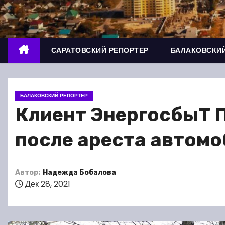
о
м
у
САРАТОВСКИЙ РЕПОРТЕР
БАЛАКОВСКИЙ
БАЛАКОВСКИЙ РЕПОРТЕР
Клиент ЭнергосбыТ П
после ареста автомо
Автор:
Надежда Бобалова
Дек 28, 2021