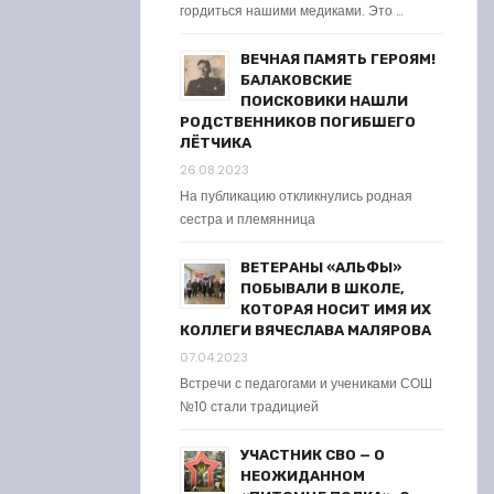
гордиться нашими медиками. Это …
ВЕЧНАЯ ПАМЯТЬ ГЕРОЯМ!
БАЛАКОВСКИЕ
ПОИСКОВИКИ НАШЛИ
РОДСТВЕННИКОВ ПОГИБШЕГО
ЛЁТЧИКА
26.08.2023
На публикацию откликнулись родная
сестра и племянница
ВЕТЕРАНЫ «АЛЬФЫ»
ПОБЫВАЛИ В ШКОЛЕ,
КОТОРАЯ НОСИТ ИМЯ ИХ
КОЛЛЕГИ ВЯЧЕСЛАВА МАЛЯРОВА
07.04.2023
Встречи с педагогами и учениками СОШ
№10 стали традицией
УЧАСТНИК СВО — О
НЕОЖИДАННОМ