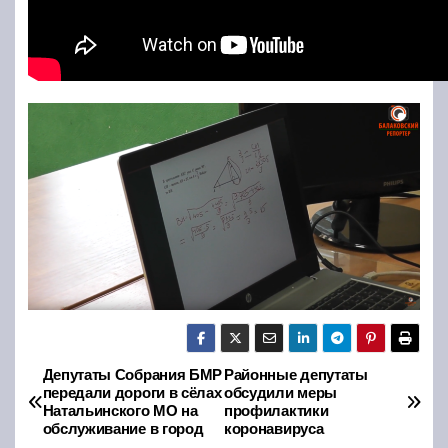
Депутаты Собрания БМР
Районные депутаты
Н
передали дороги в сёлах
обсудили меры
Натальинского МО на
профилактики
а
обслуживание в город
коронавируса