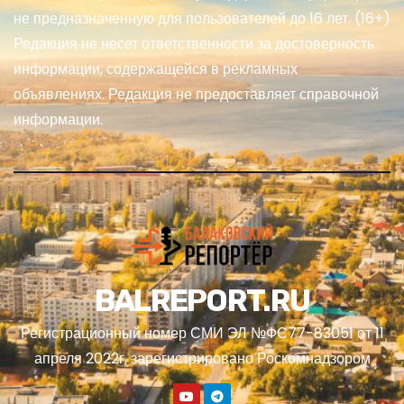
не предназначенную для пользователей до 16 лет. (16+)
Редакция не несет ответственности за достоверность
информации, содержащейся в рекламных
объявлениях. Редакция не предоставляет справочной
информации.
BALREPORT.RU
Регистрационный номер СМИ ЭЛ №ФС77-83051 от 11
апреля 2022г, зарегистрировано Роскомнадзором