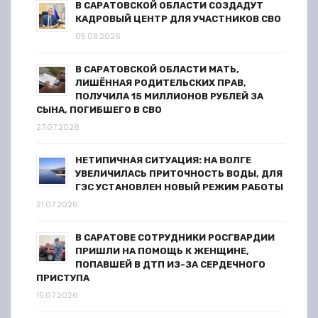
В САРАТОВСКОЙ ОБЛАСТИ СОЗДАДУТ
п
КАДРОВЫЙ ЦЕНТР ДЛЯ УЧАСТНИКОВ СВО
05.08.2026
и
В САРАТОВСКОЙ ОБЛАСТИ МАТЬ,
с
ЛИШЁННАЯ РОДИТЕЛЬСКИХ ПРАВ,
ПОЛУЧИЛА 15 МИЛЛИОНОВ РУБЛЕЙ ЗА
я
СЫНА, ПОГИБШЕГО В СВО
27.07.2026
м
НЕТИПИЧНАЯ СИТУАЦИЯ: НА ВОЛГЕ
УВЕЛИЧИЛАСЬ ПРИТОЧНОСТЬ ВОДЫ, ДЛЯ
ГЭС УСТАНОВЛЕН НОВЫЙ РЕЖИМ РАБОТЫ
21.07.2026
В САРАТОВЕ СОТРУДНИКИ РОСГВАРДИИ
ПРИШЛИ НА ПОМОЩЬ К ЖЕНЩИНЕ,
ПОПАВШЕЙ В ДТП ИЗ-ЗА СЕРДЕЧНОГО
ПРИСТУПА
15.07.2026