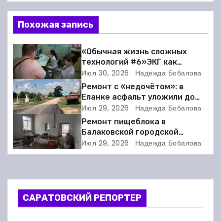
в
Похожая запись
и
г
«Обычная жизнь сложных
технологий #6»ЭКГ как
а
искусство: когда ритм жизни
Июл 30, 2026
Надежда Бобалова
требует расшифровки
Ремонт с «недочётом»: в
ц
Еланке асфальт уложили до
школы, но не дошли 30 метров
Июл 29, 2026
Надежда Бобалова
и
Ремонт пищеблока в
я
Балаковской городской
клинической больнице
Июл 29, 2026
Надежда Бобалова
п
выходит на финишную прямую
о
з
САРАТОВСКИЙ РЕПОРТЕР
а