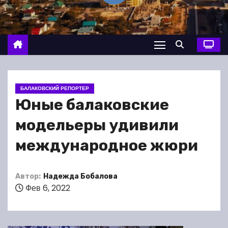
о
м
у
БАЛАКОВСКИЙ РЕПОРТЕР
Юные балаковские
модельеры удивили
международное жюри
Автор:
Надежда Бобалова
Фев 6, 2022