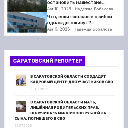
остановить нашествие
ц
вредителей в Балакове?
Авг 10, 2026
Надежда Бобалова
и
Что, если школьные ошибки
однажды оживут?
я
Балаковский ТЮЗ готовит
Авг 9, 2026
Надежда Бобалова
премьеру
п
о
САРАТОВСКИЙ РЕПОРТЕР
з
а
В САРАТОВСКОЙ ОБЛАСТИ СОЗДАДУТ
КАДРОВЫЙ ЦЕНТР ДЛЯ УЧАСТНИКОВ СВО
п
05.08.2026
и
В САРАТОВСКОЙ ОБЛАСТИ МАТЬ,
ЛИШЁННАЯ РОДИТЕЛЬСКИХ ПРАВ,
с
ПОЛУЧИЛА 15 МИЛЛИОНОВ РУБЛЕЙ ЗА
СЫНА, ПОГИБШЕГО В СВО
я
27.07.2026