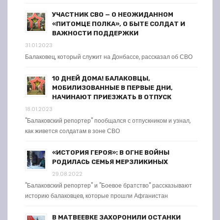
УЧАСТНИК СВО — О НЕОЖИДАННОМ
«ПИТОМЦЕ ПОЛКА», О БЫТЕ СОЛДАТ И
ВАЖНОСТИ ПОДДЕРЖКИ
31.01.2023
Балаковец, который служит на Донбассе, рассказал об СВО
10 ДНЕЙ ДОМА! БАЛАКОВЦЫ,
МОБИЛИЗОВАННЫЕ В ПЕРВЫЕ ДНИ,
НАЧИНАЮТ ПРИЕЗЖАТЬ В ОТПУСК
18.01.2023
"Балаковский репортер" пообщался с отпускником и узнал,
как живется солдатам в зоне СВО
«ИСТОРИЯ ГЕРОЯ»: В ОГНЕ ВОЙНЫ
РОДИЛАСЬ СЕМЬЯ МЕРЗЛИКИНЫХ
29.08.2022
"Балаковский репортер" и "Боевое братство" рассказывают
историю балаковцев, которые прошли Афганистан
В МАТВЕЕВКЕ ЗАХОРОНИЛИ ОСТАНКИ