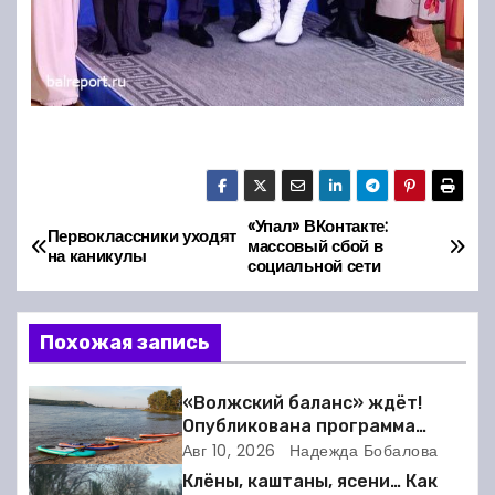
«Упал» ВКонтакте:
Н
Первоклассники уходят
массовый сбой в
на каникулы
социальной сети
а
в
Похожая запись
и
«Волжский баланс» ждёт!
г
Опубликована программа
фестиваля сапбординга в
Авг 10, 2026
Надежда Бобалова
а
Балакове
Клёны, каштаны, ясени… Как