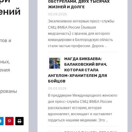
ОБСТРЕЛАМИ, ДВУХ ТЫСЯЧАХ
ЖИЗНЕЙ И ДОЛГЕ
ений
05.06.2025
Эксклюзивное интервью пресс-службы
СМЦ ФМБА России (бывшая
медсанчасть) с врачом, для которого
тов и
командировки в Белгородскую область
стали частью профессии. Дорога …
МАГДА БИКБАЕВА:
сных,
БАЛАКОВСКИЙ ВРАЧ,
шения
КОТОРАЯ СТАЛА
АНГЕЛОМ-ХРАНИТЕЛЕМ ДЛЯ
БОЙЦОВ
05.03.2025
ированы
В преддверии Международного женского
дня пресс-служба СМЦ ФМБА России
рассказывает историю, которая
вдохновляет, восхищает и заставляет
гордиться нашими медиками. Это …