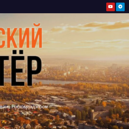
овано Роскомнадзором