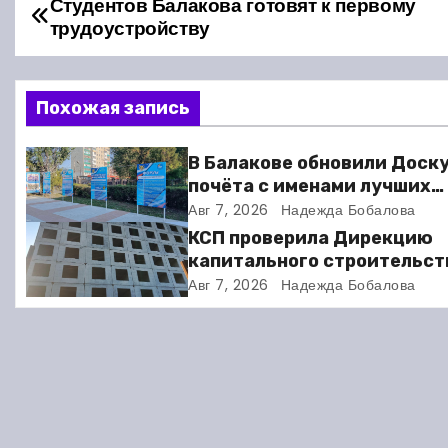
Студентов Балакова готовят к первому
Н
трудоустройству
а
в
Похожая запись
и
В Балакове обновили Доск
г
почёта с именами лучших
спортсменов. Фото
Авг 7, 2026
Надежда Бобалова
а
КСП проверила Дирекцию
ц
капитального строительст
Балакове и нашла множест
Авг 7, 2026
Надежда Бобалова
и
нарушений
я
п
о