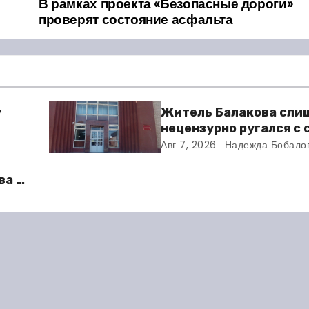
В рамках проекта «Безопасные дороги»
проверят состояние асфальта
у
Житель Балакова сли
нецензурно ругался с
и получил двое суток 
Авг 7, 2026
Надежда Бобало
ва в
во