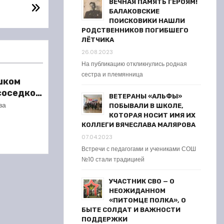
ВЕЧНАЯ ПАМЯТЬ ГЕРОЯМ!
БАЛАКОВСКИЕ
ПОИСКОВИКИ НАШЛИ
РОДСТВЕННИКОВ ПОГИБШЕГО
ЛЁТЧИКА
26.08.2023
На публикацию откликнулись родная
сестра и племянница
шком
 соседкой
ВЕТЕРАНЫ «АЛЬФЫ»
ареста
ва
ПОБЫВАЛИ В ШКОЛЕ,
КОТОРАЯ НОСИТ ИМЯ ИХ
КОЛЛЕГИ ВЯЧЕСЛАВА МАЛЯРОВА
07.04.2023
Встречи с педагогами и учениками СОШ
№10 стали традицией
УЧАСТНИК СВО — О
НЕОЖИДАННОМ
«ПИТОМЦЕ ПОЛКА», О
БЫТЕ СОЛДАТ И ВАЖНОСТИ
ПОДДЕРЖКИ