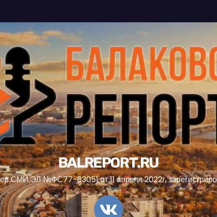
BALREPORT.RU
ер СМИ ЭЛ №ФС77-83051 от 11 апреля 2022г, зарегистрир