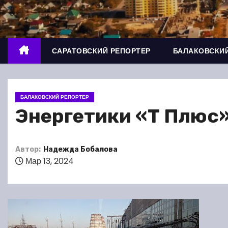
о
м
у
САРАТОВСКИЙ РЕПОРТЕР
БАЛАКОВСКИЙ
БАЛАКОВСКИЙ РЕПОРТЕР
Энергетики «Т Плюс
Автор:
Надежда Бобалова
Мар 13, 2024