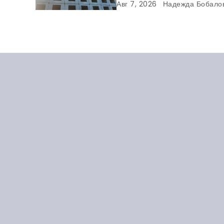
та
Балакове и нашла мно
Авг 7, 2026
Надежда Бобало
нарушений