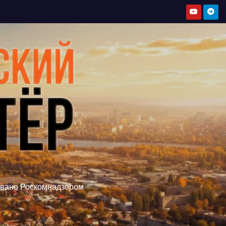
овано Роскомнадзором