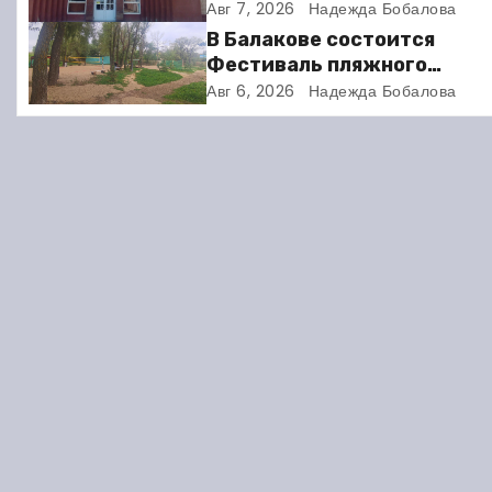
и получил двое суток арес
Авг 7, 2026
Надежда Бобалова
ц
В Балакове состоится
Фестиваль пляжного
и
волейбола
Авг 6, 2026
Надежда Бобалова
я
п
о
з
а
п
и
с