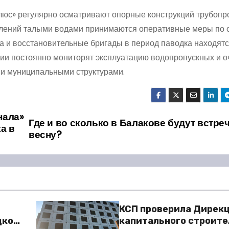
с» регулярно осматривают опорные конструкций трубопр
плений талыми водами принимаются оперативные меры по 
и восстановительные бригады в период паводка находятс
ии постоянно мониторят эксплуатацию водопропускных и о
 и муниципальными структурами.
нала»
Где и во сколько в Балакове будут встре
а в
весну?
КСП проверила Дирек
дкой
капитального строите