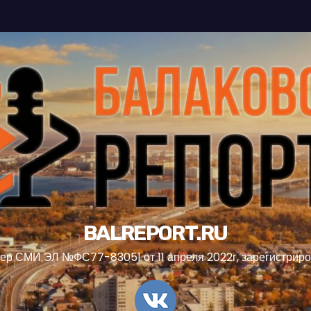
BALREPORT.RU
ер СМИ ЭЛ №ФС77-83051 от 11 апреля 2022г, зарегистрир