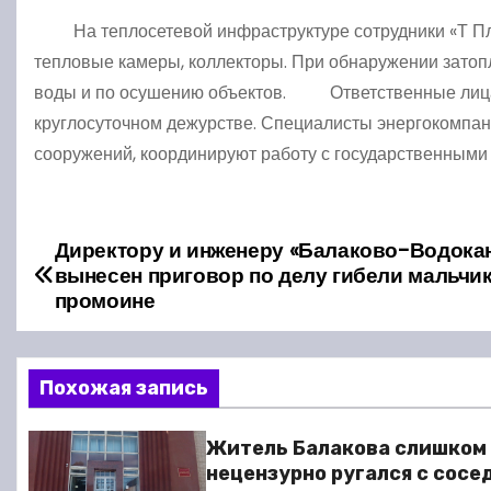
На теплосетевой инфраструктуре сотрудники «Т Плю
тепловые камеры, коллекторы. При обнаружении зато
воды и по осушению объектов. Ответственные лица 
круглосуточном дежурстве. Специалисты энергокомпан
сооружений, координируют работу с государственными
Директору и инженеру «Балаково-Водока
Н
вынесен приговор по делу гибели мальчик
а
промоине
в
Похожая запись
и
г
Житель Балакова слишком
нецензурно ругался с сосе
а