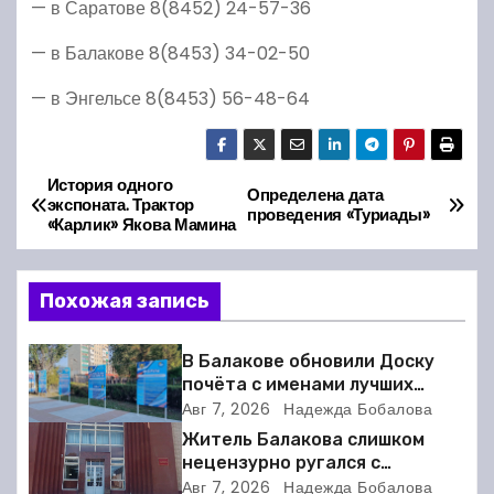
— в Саратове 8(8452) 24-57-36
— в Балакове 8(8453) 34-02-50
— в Энгельсе 8(8453) 56-48-64
История одного
Н
Определена дата
экспоната. Трактор
проведения «Туриады»
«Карлик» Якова Мамина
а
в
Похожая запись
и
В Балакове обновили Доску
г
почёта с именами лучших
спортсменов. Фото
Авг 7, 2026
Надежда Бобалова
а
Житель Балакова слишком
нецензурно ругался с
ц
соседкой и получил двое суток
Авг 7, 2026
Надежда Бобалова