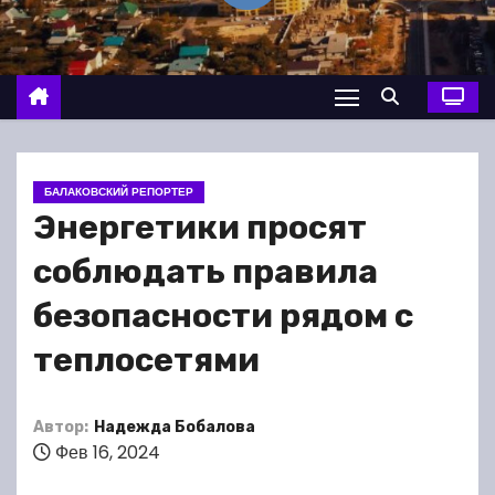
о
м
у
БАЛАКОВСКИЙ РЕПОРТЕР
Энергетики просят
соблюдать правила
безопасности рядом с
теплосетями
Автор:
Надежда Бобалова
Фев 16, 2024