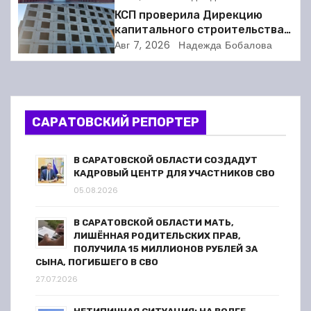
ареста
и
КСП проверила Дирекцию
капитального строительства в
я
Балакове и нашла множество
Авг 7, 2026
Надежда Бобалова
нарушений
п
о
САРАТОВСКИЙ РЕПОРТЕР
з
а
В САРАТОВСКОЙ ОБЛАСТИ СОЗДАДУТ
КАДРОВЫЙ ЦЕНТР ДЛЯ УЧАСТНИКОВ СВО
п
05.08.2026
и
В САРАТОВСКОЙ ОБЛАСТИ МАТЬ,
ЛИШЁННАЯ РОДИТЕЛЬСКИХ ПРАВ,
с
ПОЛУЧИЛА 15 МИЛЛИОНОВ РУБЛЕЙ ЗА
СЫНА, ПОГИБШЕГО В СВО
я
27.07.2026
м