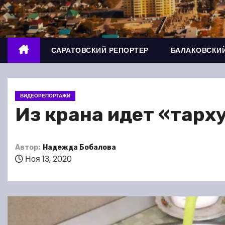
о
м
у
САРАТОВСКИЙ РЕПОРТЕР
БАЛАКОВСКИЙ
ВИДЕОРЕПОРТАЖИ
Из крана идет «тарху
Автор:
Надежда Бобалова
Ноя 13, 2020