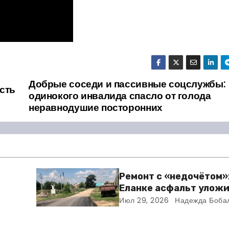
Добрые соседи и пассивные соцслужбы:
сть
одинокого инвалида спасло от голода
неравнодушие посторонних
Ремонт с «недочётом»:
Еланке асфальт уложи
зни
школы, но не дошли 30
Июл 29, 2026
Надежда Боба