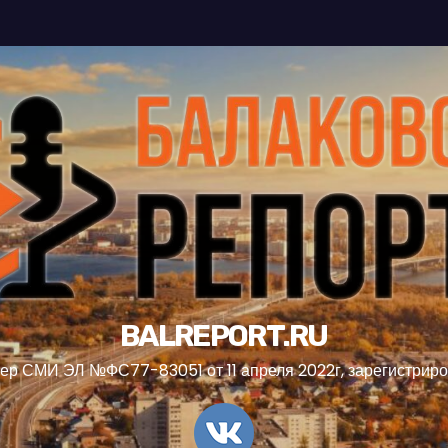
BALREPORT.RU
ер СМИ ЭЛ №ФС77-83051 от 11 апреля 2022г, зарегистрир