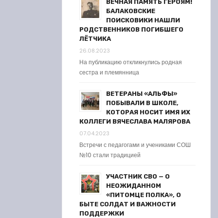
ВЕЧНАЯ ПАМЯТЬ ГЕРОЯМ!
БАЛАКОВСКИЕ
ПОИСКОВИКИ НАШЛИ
РОДСТВЕННИКОВ ПОГИБШЕГО
ЛЁТЧИКА
26.08.2023
На публикацию откликнулись родная
сестра и племянница
ВЕТЕРАНЫ «АЛЬФЫ»
ПОБЫВАЛИ В ШКОЛЕ,
КОТОРАЯ НОСИТ ИМЯ ИХ
КОЛЛЕГИ ВЯЧЕСЛАВА МАЛЯРОВА
07.04.2023
Встречи с педагогами и учениками СОШ
№10 стали традицией
УЧАСТНИК СВО — О
НЕОЖИДАННОМ
«ПИТОМЦЕ ПОЛКА», О
БЫТЕ СОЛДАТ И ВАЖНОСТИ
ПОДДЕРЖКИ