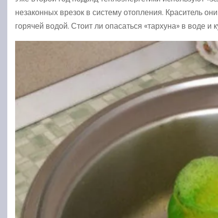
незаконных врезок в систему отопления. Краситель они
горячей водой. Стоит ли опасаться «тархуна» в воде и