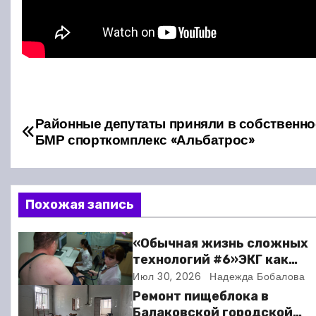
Н
Районные депутаты приняли в собственно
БМР спорткомплекс «Альбатрос»
а
в
Похожая запись
и
г
«Обычная жизнь сложных
технологий #6»ЭКГ как
а
искусство: когда ритм жи
Июл 30, 2026
Надежда Бобалова
требует расшифровки
ц
Ремонт пищеблока в
Балаковской городской