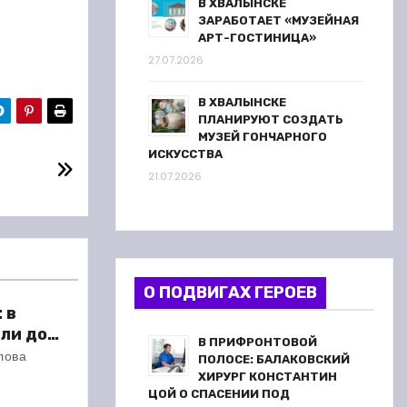
В ХВАЛЫНСКЕ
ЗАРАБОТАЕТ «МУЗЕЙНАЯ
АРТ-ГОСТИНИЦА»
27.07.2026
В ХВАЛЫНСКЕ
ПЛАНИРУЮТ СОЗДАТЬ
МУЗЕЙ ГОНЧАРНОГО
ИСКУССТВА
21.07.2026
О ПОДВИГАХ ГЕРОЕВ
 в
ли до
В ПРИФРОНТОВОЙ
 метров
лова
ПОЛОСЕ: БАЛАКОВСКИЙ
ХИРУРГ КОНСТАНТИН
ЦОЙ О СПАСЕНИИ ПОД