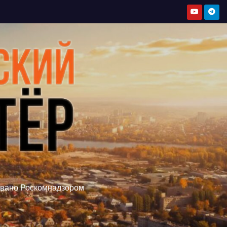
овано Роскомнадзором