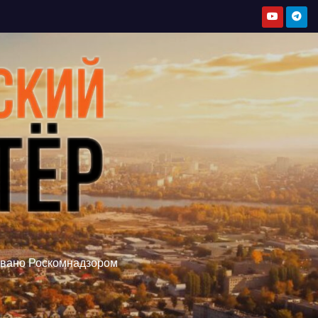
овано Роскомнадзором