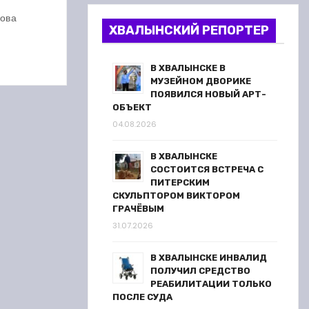
м
ова
ХВАЛЫНСКИЙ РЕПОРТЕР
В ХВАЛЫНСКЕ В
МУЗЕЙНОМ ДВОРИКЕ
ПОЯВИЛСЯ НОВЫЙ АРТ-
ОБЪЕКТ
04.08.2026
В ХВАЛЫНСКЕ
СОСТОИТСЯ ВСТРЕЧА С
ПИТЕРСКИМ
СКУЛЬПТОРОМ ВИКТОРОМ
ГРАЧЁВЫМ
31.07.2026
В ХВАЛЫНСКЕ ИНВАЛИД
ПОЛУЧИЛ СРЕДСТВО
РЕАБИЛИТАЦИИ ТОЛЬКО
ПОСЛЕ СУДА