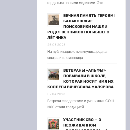
гордиться нашими медиками. Это …
ВЕЧНАЯ ПАМЯТЬ ГЕРОЯМ!
БАЛАКОВСКИЕ
ПОИСКОВИКИ НАШЛИ
РОДСТВЕННИКОВ ПОГИБШЕГО
ЛЁТЧИКА
26.08.2023
На публикацию откликнулись родная
сестра и племянница
ВЕТЕРАНЫ «АЛЬФЫ»
ПОБЫВАЛИ В ШКОЛЕ,
КОТОРАЯ НОСИТ ИМЯ ИХ
КОЛЛЕГИ ВЯЧЕСЛАВА МАЛЯРОВА
07.04.2023
Встречи с педагогами и учениками СОШ
№10 стали традицией
УЧАСТНИК СВО — О
НЕОЖИДАННОМ