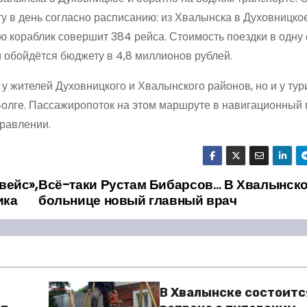
 в день согласно расписанию: из Хвалынска в Духовницкое 
цию кораблик совершит 384 рейса. Стоимость поездки в одну
 обойдётся бюджету в 4,8 миллионов рублей.
у жителей Духовницкого и Хвалынского районов, но и у тур
Волге. Пассажиропоток на этом маршруте в навигационный
правлении.
вейс»,
Всё-таки Рустам Бибарсов… В Хвалынск
ика
больнице новый главный врач
В Хвалынске состоитс