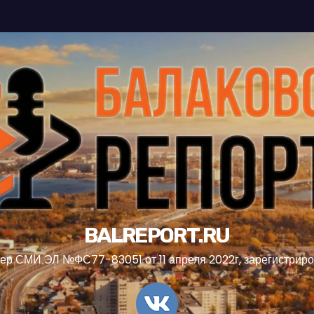
BALREPORT.RU
ер СМИ ЭЛ №ФС77-83051 от 11 апреля 2022г, зарегистрир