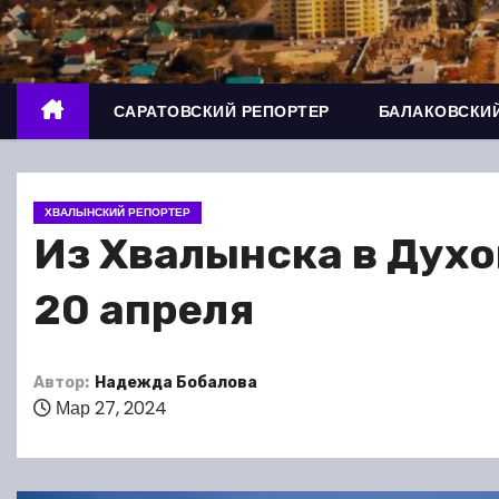
о
м
у
САРАТОВСКИЙ РЕПОРТЕР
БАЛАКОВСКИЙ
ХВАЛЫНСКИЙ РЕПОРТЕР
Из Хвалынска в Духо
20 апреля
Автор:
Надежда Бобалова
Мар 27, 2024