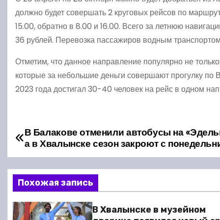
должно будет совершать 2 круговых рейсов по маршруту
15.00, обратно в 8.00 и 16.00. Всего за летнюю навига
36 рублей. Перевозка пассажиров водным транспортом
Отметим, что данное направление популярно не только 
которые за небольшие деньги совершают прогулку по 
2023 года достигал 30-40 человек на рейс в одном на
В Балакове отменили автобусы на «Эдель
Н
а в Хвалынске сезон закроют с понедельн
а
в
Похожая запись
и
В Хвалынске в музейном
г