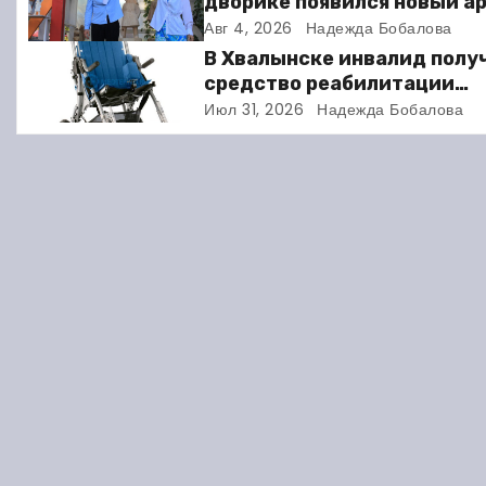
дворике появился новый а
объект
Авг 4, 2026
Надежда Бобалова
а
В Хвалынске инвалид полу
ц
средство реабилитации
только после суда
Июл 31, 2026
Надежда Бобалова
и
я
п
о
з
а
п
и