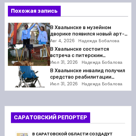
в
Похожая запись
и
г
В Хвалынске в музейном
дворике появился новый арт-
а
объект
Авг 4, 2026
Надежда Бобалова
В Хвалынске состоится
ц
встреча с питерским
скульптором Виктором
Июл 31, 2026
Надежда Бобалова
и
Грачёвым
В Хвалынске инвалид получил
я
средство реабилитации
только после суда
Июл 31, 2026
Надежда Бобалова
п
о
з
САРАТОВСКИЙ РЕПОРТЕР
а
В САРАТОВСКОЙ ОБЛАСТИ СОЗДАДУТ