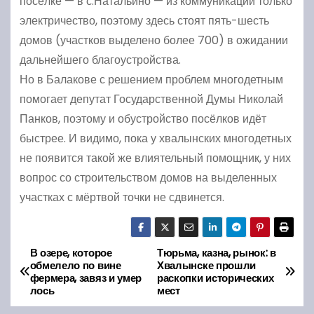
посёлке — в с.Натальино — из коммуникаций только
электричество, поэтому здесь стоят пять-шесть
домов (участков выделено более 700) в ожидании
дальнейшего благоустройства.
Но в Балакове с решением проблем многодетным
помогает депутат Государственной Думы Николай
Панков, поэтому и обустройство посёлков идёт
быстрее. И видимо, пока у хвалынских многодетных
не появится такой же влиятельный помощник, у них
вопрос со строительством домов на выделенных
участках с мёртвой точки не сдвинется.
В озере, которое
Тюрьма, казна, рынок: в
Н
обмелело по вине
Хвалынске прошли
фермера, завяз и умер
раскопки исторических
а
лось
мест