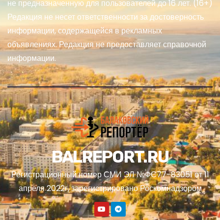
не предназначенную для пользователей до 16 лет. (16+)
Редакция не несет ответственности за достоверность
информации, содержащейся в рекламных
объявлениях. Редакция не предоставляет справочной
информации.
BALREPORT.RU
Регистрационный номер СМИ ЭЛ №ФС77-83051 от 11
апреля 2022г, зарегистрировано Роскомнадзором