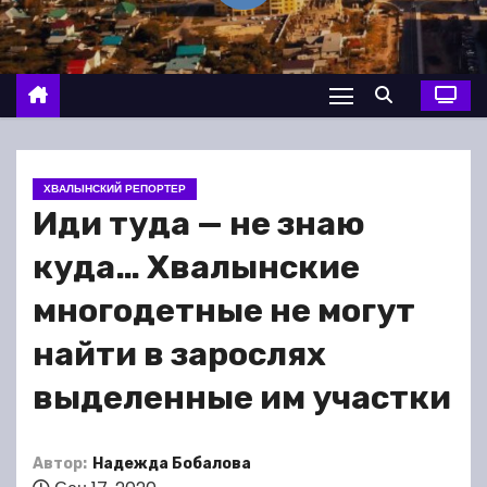
о
м
у
ХВАЛЫНСКИЙ РЕПОРТЕР
Иди туда — не знаю
куда… Хвалынские
многодетные не могут
найти в зарослях
выделенные им участки
Автор:
Надежда Бобалова