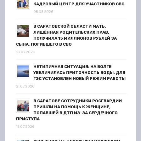
п
КАДРОВЫЙ ЦЕНТР ДЛЯ УЧАСТНИКОВ СВО
05.08.2026
и
В САРАТОВСКОЙ ОБЛАСТИ МАТЬ,
с
ЛИШЁННАЯ РОДИТЕЛЬСКИХ ПРАВ,
ПОЛУЧИЛА 15 МИЛЛИОНОВ РУБЛЕЙ ЗА
я
СЫНА, ПОГИБШЕГО В СВО
27.07.2026
м
НЕТИПИЧНАЯ СИТУАЦИЯ: НА ВОЛГЕ
УВЕЛИЧИЛАСЬ ПРИТОЧНОСТЬ ВОДЫ, ДЛЯ
ГЭС УСТАНОВЛЕН НОВЫЙ РЕЖИМ РАБОТЫ
21.07.2026
В САРАТОВЕ СОТРУДНИКИ РОСГВАРДИИ
ПРИШЛИ НА ПОМОЩЬ К ЖЕНЩИНЕ,
ПОПАВШЕЙ В ДТП ИЗ-ЗА СЕРДЕЧНОГО
ПРИСТУПА
15.07.2026