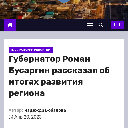
о
м
у
БАЛАКОВСКИЙ РЕПОРТЕР
Губернатор Роман
Бусаргин рассказал об
итогах развития
региона
Автор:
Надежда Бобалова
Апр 20, 2023