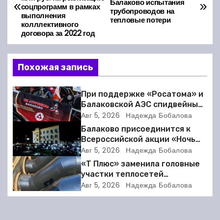
а
Балаково испытания
соцпрограмм в рамках
трубопроводов на
выполнения
тепловые потери
в
колллективного
договора за 2022 год
и
г
Похожая запись
а
При поддержке «Росатома» и
Балаковской АЭС спидвейный
ц
клуб «Турбина» обновил
Авг 5, 2026
Надежда Бобалова
материально-техническую
и
Балаково присоединится к
базу
Всероссийской акции «Ночь
я
кино»
Авг 5, 2026
Надежда Бобалова
«Т Плюс» заменила головные
п
участки теплосетей
Балаковской ТЭЦ-4 для
Авг 5, 2026
Надежда Бобалова
о
надёжного отопления
жителей
з