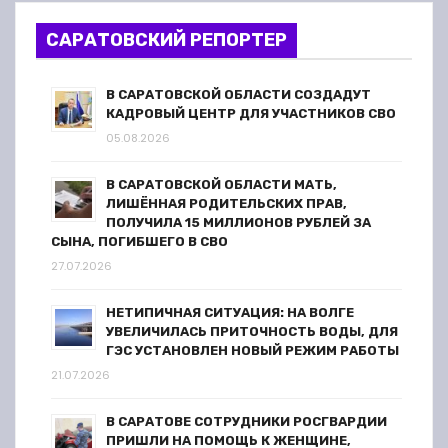
а
САРАТОВСКИЙ РЕПОРТЕР
п
В САРАТОВСКОЙ ОБЛАСТИ СОЗДАДУТ
и
КАДРОВЫЙ ЦЕНТР ДЛЯ УЧАСТНИКОВ СВО
05.08.2026
с
я
В САРАТОВСКОЙ ОБЛАСТИ МАТЬ,
ЛИШЁННАЯ РОДИТЕЛЬСКИХ ПРАВ,
ПОЛУЧИЛА 15 МИЛЛИОНОВ РУБЛЕЙ ЗА
м
СЫНА, ПОГИБШЕГО В СВО
27.07.2026
НЕТИПИЧНАЯ СИТУАЦИЯ: НА ВОЛГЕ
УВЕЛИЧИЛАСЬ ПРИТОЧНОСТЬ ВОДЫ, ДЛЯ
ГЭС УСТАНОВЛЕН НОВЫЙ РЕЖИМ РАБОТЫ
21.07.2026
В САРАТОВЕ СОТРУДНИКИ РОСГВАРДИИ
ПРИШЛИ НА ПОМОЩЬ К ЖЕНЩИНЕ,