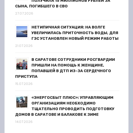
ПОЛУЧИЛА 15 МИЛЛИОНОВ РУБЛЕЙ ЗА
я
СЫНА, ПОГИБШЕГО В СВО
27.07.2026
м
НЕТИПИЧНАЯ СИТУАЦИЯ: НА ВОЛГЕ
УВЕЛИЧИЛАСЬ ПРИТОЧНОСТЬ ВОДЫ, ДЛЯ
ГЭС УСТАНОВЛЕН НОВЫЙ РЕЖИМ РАБОТЫ
21.07.2026
В САРАТОВЕ СОТРУДНИКИ РОСГВАРДИИ
ПРИШЛИ НА ПОМОЩЬ К ЖЕНЩИНЕ,
ПОПАВШЕЙ В ДТП ИЗ-ЗА СЕРДЕЧНОГО
ПРИСТУПА
15.07.2026
«ЭНЕРГОСБЫТ ПЛЮС»: УПРАВЛЯЮЩИМ
ОРГАНИЗАЦИЯМ НЕОБХОДИМО
ТЩАТЕЛЬНО ПРОВОДИТЬ ПОДГОТОВКУ
ДОМОВ В САРАТОВЕ И БАЛАКОВЕ К ЗИМЕ
14.07.2026