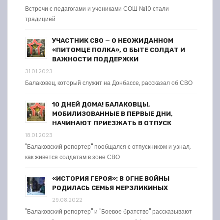
Встречи с педагогами и учениками СОШ №10 стали
традицией
УЧАСТНИК СВО — О НЕОЖИДАННОМ
«ПИТОМЦЕ ПОЛКА», О БЫТЕ СОЛДАТ И
ВАЖНОСТИ ПОДДЕРЖКИ
31.01.2023
Балаковец, который служит на Донбассе, рассказал об СВО
10 ДНЕЙ ДОМА! БАЛАКОВЦЫ,
МОБИЛИЗОВАННЫЕ В ПЕРВЫЕ ДНИ,
НАЧИНАЮТ ПРИЕЗЖАТЬ В ОТПУСК
18.01.2023
"Балаковский репортер" пообщался с отпускником и узнал,
как живется солдатам в зоне СВО
«ИСТОРИЯ ГЕРОЯ»: В ОГНЕ ВОЙНЫ
РОДИЛАСЬ СЕМЬЯ МЕРЗЛИКИНЫХ
29.08.2022
"Балаковский репортер" и "Боевое братство" рассказывают