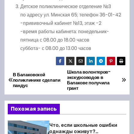
Детское поликлиническое отделение №3
по адресу ул. Минская 65; телефон 36-01-42
-прививочный кабинет №13, этаж -2
-время работы кабинета: понедельник-
пятница с 08.00 до 18.00 часов
суббота- с 08.00 до 13.00 часов
Школа волонтеров-
Н
В Балаковской
экскурсоводов в
поликлинике сделали
Балакове получила
а
пандус
грант
в
Похожая запись
и
г
Что, если школьные ошибки
однажды оживут?