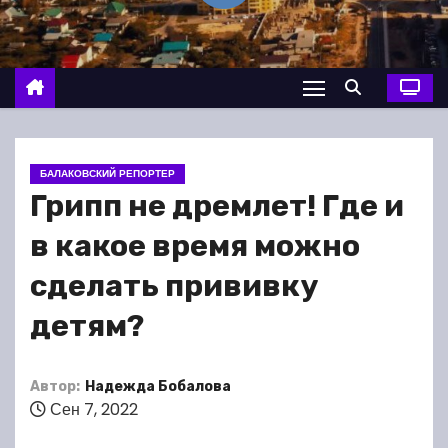
о
м
у
БАЛАКОВСКИЙ РЕПОРТЕР
Грипп не дремлет! Где и
в какое время можно
сделать прививку
детям?
Автор:
Надежда Бобалова
Сен 7, 2022