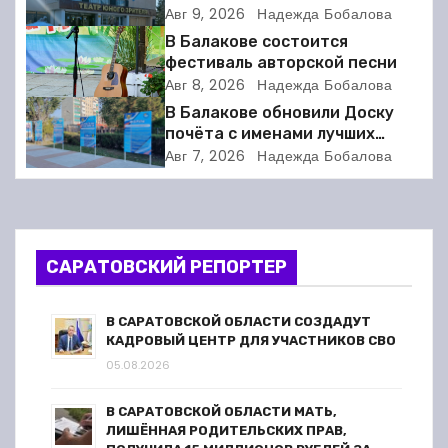
а
Балаковский ТЮЗ готовит
Авг 9, 2026
Надежда Бобалова
премьеру
В Балакове состоится
ц
фестиваль авторской песни
Авг 8, 2026
Надежда Бобалова
и
В Балакове обновили Доску
я
почёта с именами лучших
спортсменов. Фото
Авг 7, 2026
Надежда Бобалова
п
о
з
САРАТОВСКИЙ РЕПОРТЕР
а
В САРАТОВСКОЙ ОБЛАСТИ СОЗДАДУТ
п
КАДРОВЫЙ ЦЕНТР ДЛЯ УЧАСТНИКОВ СВО
05.08.2026
и
В САРАТОВСКОЙ ОБЛАСТИ МАТЬ,
с
ЛИШЁННАЯ РОДИТЕЛЬСКИХ ПРАВ,