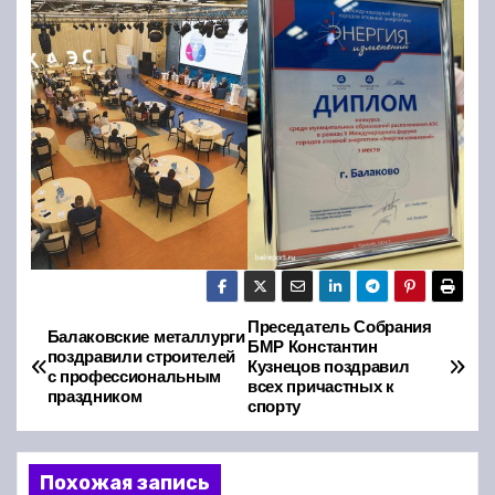
Преседатель Собрания
Н
Балаковские металлурги
БМР Константин
поздравили строителей
Кузнецов поздравил
а
с профессиональным
всех причастных к
праздником
спорту
в
и
Похожая запись