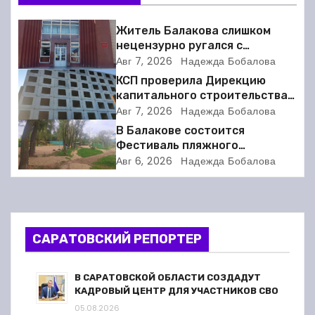
г
Житель Балакова слишком
а
нецензурно ругался с
соседкой и получил двое суток
Авг 7, 2026
Надежда Бобалова
ц
ареста
КСП проверила Дирекцию
капитального строительства в
и
Балакове и нашла множество
Авг 7, 2026
Надежда Бобалова
нарушений
В Балакове состоится
я
Фестиваль пляжного
волейбола
п
Авг 6, 2026
Надежда Бобалова
о
з
САРАТОВСКИЙ РЕПОРТЕР
а
п
В САРАТОВСКОЙ ОБЛАСТИ СОЗДАДУТ
КАДРОВЫЙ ЦЕНТР ДЛЯ УЧАСТНИКОВ СВО
и
05.08.2026