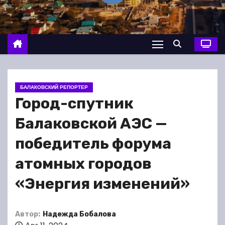
о
м
у
БАЛАКОВСКИЙ РЕПОРТЕР
Город-спутник
Балаковской АЭС —
победитель форума
атомных городов
«Энергия изменений»
Автор:
Надежда Бобалова