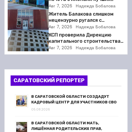
а
спортсменов. Фото
Авг 7, 2026
Надежда Бобалова
ц
Житель Балакова слишком
нецензурно ругался с
и
соседкой и получил двое суток
Авг 7, 2026
Надежда Бобалова
ареста
КСП проверила Дирекцию
я
капитального строительства в
Балакове и нашла множество
п
Авг 7, 2026
Надежда Бобалова
нарушений
о
з
САРАТОВСКИЙ РЕПОРТЕР
а
п
В САРАТОВСКОЙ ОБЛАСТИ СОЗДАДУТ
КАДРОВЫЙ ЦЕНТР ДЛЯ УЧАСТНИКОВ СВО
и
05.08.2026
с
В САРАТОВСКОЙ ОБЛАСТИ МАТЬ,
ЛИШЁННАЯ РОДИТЕЛЬСКИХ ПРАВ,