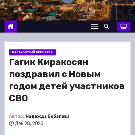
о
м
у
БАЛАКОВСКИЙ РЕПОРТЕР
Гагик Киракосян
поздравил с Новым
годом детей участников
СВО
Автор:
Надежда Бобалова
Дек 28, 2023