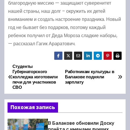
благородную миссию — защищают суверенитет
нашей страны, наш долг – окружить их детей
вниманием и создать настроение праздника. Новый
год не бывает без подарков, поэтому каждый
ребенок получил от Деда Мороза сладкие наборы,
— рассказал Гагик Араратович.
Студенты
Н
Губернаторского
Работникам культуры в
колледжа изготовили
Балакове подняли
а
печи для участников
зарплату
СВО
в
и
Похожая запись
г
В Балакове обновили Доску
почёта с именами лучших