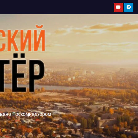
овано Роскомнадзором