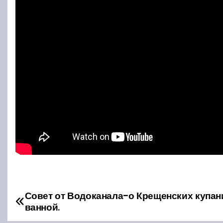
Совет от Водоканала-о Крещенских купан
Н
ванной.
а