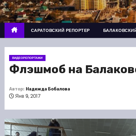
о
м
у
САРАТОВСКИЙ РЕПОРТЕР
БАЛАКОВСКИЙ
ВИДЕОРЕПОРТАЖИ
Флэшмоб на Балаков
Автор:
Надежда Бобалова
Янв 9, 2017