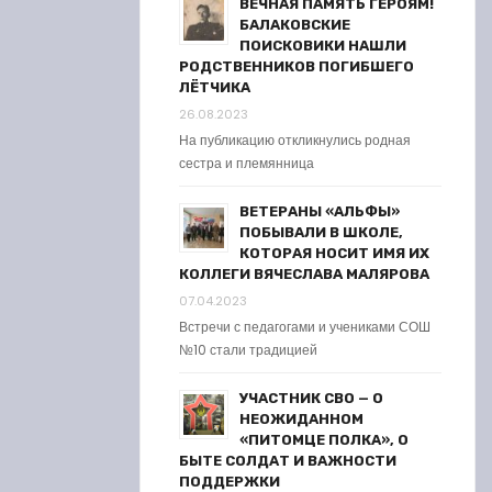
ВЕЧНАЯ ПАМЯТЬ ГЕРОЯМ!
БАЛАКОВСКИЕ
ПОИСКОВИКИ НАШЛИ
РОДСТВЕННИКОВ ПОГИБШЕГО
ЛЁТЧИКА
26.08.2023
На публикацию откликнулись родная
сестра и племянница
ВЕТЕРАНЫ «АЛЬФЫ»
ПОБЫВАЛИ В ШКОЛЕ,
КОТОРАЯ НОСИТ ИМЯ ИХ
КОЛЛЕГИ ВЯЧЕСЛАВА МАЛЯРОВА
07.04.2023
Встречи с педагогами и учениками СОШ
№10 стали традицией
УЧАСТНИК СВО — О
НЕОЖИДАННОМ
«ПИТОМЦЕ ПОЛКА», О
БЫТЕ СОЛДАТ И ВАЖНОСТИ
ПОДДЕРЖКИ