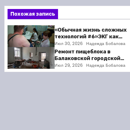
в
Похожая запись
и
«Обычная жизнь сложных
г
технологий #6»ЭКГ как
искусство: когда ритм жи
Июл 30, 2026
Надежда Бобалова
а
требует расшифровки
Ремонт пищеблока в
ц
Балаковской городской
клинической больнице
Июл 29, 2026
Надежда Бобалова
и
выходит на финишную пря
я
п
о
з