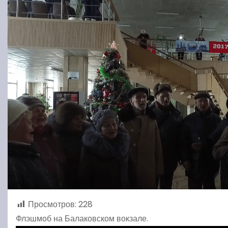
Просмотров:
228
Флэшмоб на Балаковском вокзале.