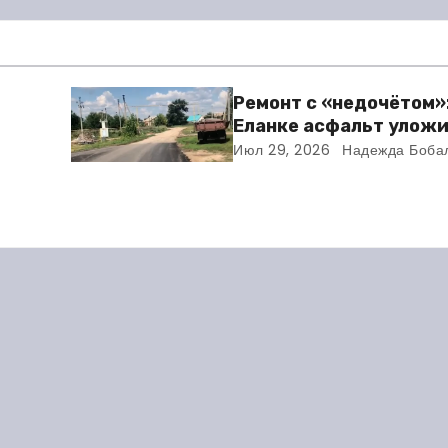
Ремонт с «недочётом»:
Еланке асфальт уложи
зни
школы, но не дошли 30
Июл 29, 2026
Надежда Боба
мую