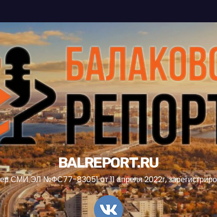
BALREPORT.RU
ер СМИ ЭЛ №ФС77-83051 от 11 апреля 2022г, зарегистрир