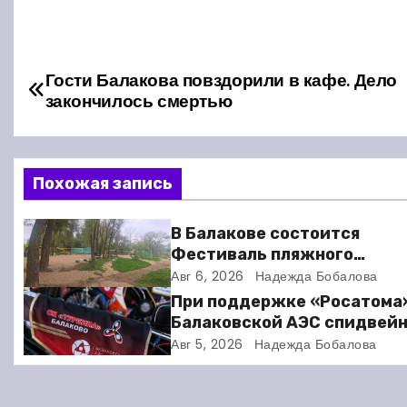
Н
Гости Балакова повздорили в кафе. Дело
закончилось смертью
а
в
Похожая запись
и
г
В Балакове состоится
Фестиваль пляжного
а
волейбола
Авг 6, 2026
Надежда Бобалова
ц
При поддержке «Росатома
Балаковской АЭС спидвей
и
клуб «Турбина» обновил
Авг 5, 2026
Надежда Бобалова
материально-техническу
я
базу