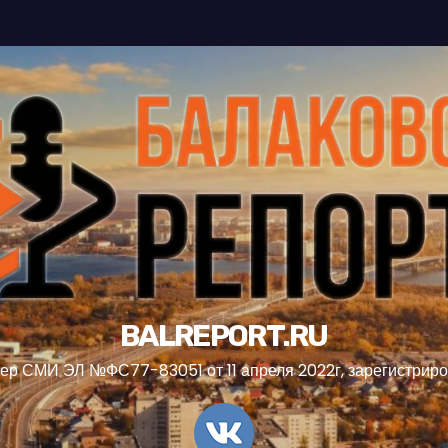
BALREPORT.RU
ер СМИ ЭЛ №ФС77-83051 от 11 апреля 2022г, зарегистрир