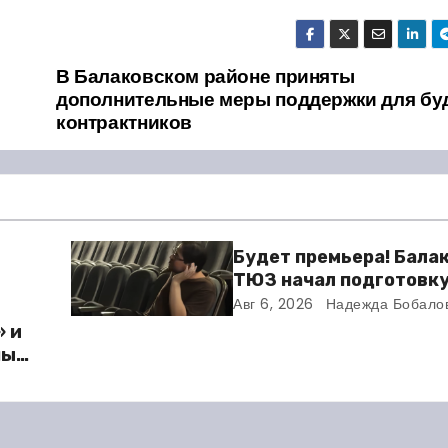
В Балаковском районе приняты
дополнительные меры поддержки для бу
контрактников
Будет премьера! Бала
ТЮЗ начал подготовку
новому театральному 
Авг 6, 2026
Надежда Бобало
» и
ный
ю