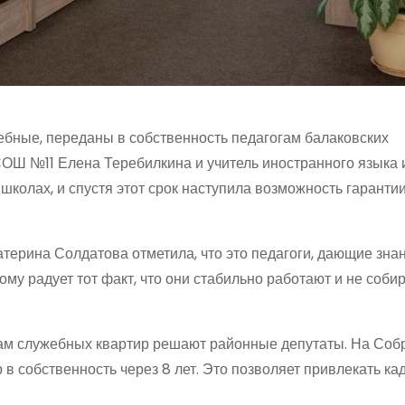
ебные, переданы в собственность педагогам балаковских
СОШ №11 Елена Теребилкина и учитель иностранного языка
колах, и спустя этот срок наступила возможность гарантии
ерина Солдатова отметила, что это педагоги, дающие зна
у радует тот факт, что они стабильно работают и не соби
чам служебных квартир решают районные депутаты. На Со
 в собственность через 8 лет. Это позволяет привлекать ка