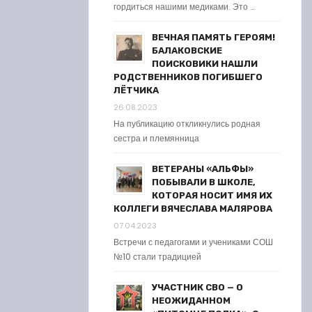
гордиться нашими медиками. Это …
ВЕЧНАЯ ПАМЯТЬ ГЕРОЯМ!
БАЛАКОВСКИЕ
ПОИСКОВИКИ НАШЛИ
РОДСТВЕННИКОВ ПОГИБШЕГО
ЛЁТЧИКА
26.08.2023
На публикацию откликнулись родная
сестра и племянница
ВЕТЕРАНЫ «АЛЬФЫ»
ПОБЫВАЛИ В ШКОЛЕ,
КОТОРАЯ НОСИТ ИМЯ ИХ
КОЛЛЕГИ ВЯЧЕСЛАВА МАЛЯРОВА
07.04.2023
Встречи с педагогами и учениками СОШ
№10 стали традицией
УЧАСТНИК СВО — О
НЕОЖИДАННОМ