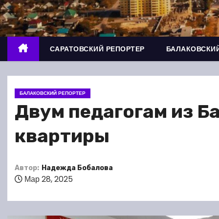
о
м
у
САРАТОВСКИЙ РЕПОРТЕР
БАЛАКОВСКИЙ
БАЛАКОВСКИЙ РЕПОРТЕР
Двум педагогам из Б
квартиры
Автор:
Надежда Бобалова
Мар 28, 2025