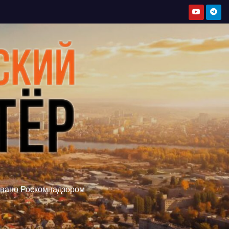
овано Роскомнадзором