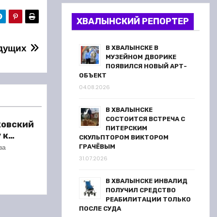
ХВАЛЫНСКИЙ РЕПОРТЕР
дущих
В ХВАЛЫНСКЕ В
МУЗЕЙНОМ ДВОРИКЕ
ПОЯВИЛСЯ НОВЫЙ АРТ-
ОБЪЕКТ
04.08.2026
В ХВАЛЫНСКЕ
СОСТОИТСЯ ВСТРЕЧА С
ковский
ПИТЕРСКИМ
 к
СКУЛЬПТОРОМ ВИКТОРОМ
сезону
ва
ГРАЧЁВЫМ
31.07.2026
В ХВАЛЫНСКЕ ИНВАЛИД
ПОЛУЧИЛ СРЕДСТВО
РЕАБИЛИТАЦИИ ТОЛЬКО
ПОСЛЕ СУДА