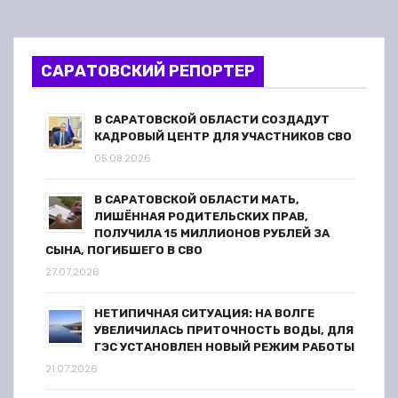
о
з
САРАТОВСКИЙ РЕПОРТЕР
а
В САРАТОВСКОЙ ОБЛАСТИ СОЗДАДУТ
п
КАДРОВЫЙ ЦЕНТР ДЛЯ УЧАСТНИКОВ СВО
05.08.2026
и
В САРАТОВСКОЙ ОБЛАСТИ МАТЬ,
с
ЛИШЁННАЯ РОДИТЕЛЬСКИХ ПРАВ,
ПОЛУЧИЛА 15 МИЛЛИОНОВ РУБЛЕЙ ЗА
я
СЫНА, ПОГИБШЕГО В СВО
27.07.2026
м
НЕТИПИЧНАЯ СИТУАЦИЯ: НА ВОЛГЕ
УВЕЛИЧИЛАСЬ ПРИТОЧНОСТЬ ВОДЫ, ДЛЯ
ГЭС УСТАНОВЛЕН НОВЫЙ РЕЖИМ РАБОТЫ
21.07.2026