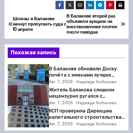
В Балакове второй раз
Н
Шлюзы в Балакове
объявили аукцион на
начнут пропускать суда с
восстановление плотин
а
10 апреля
после паводка
в
Похожая запись
и
г
В Балакове обновили Доску
почёта с именами лучших
а
спортсменов. Фото
Авг 7, 2026
Надежда Бобалова
Житель Балакова слишком
ц
нецензурно ругался с
соседкой и получил двое суток
Авг 7, 2026
Надежда Бобалова
и
ареста
КСП проверила Дирекцию
я
капитального строительства в
Балакове и нашла множество
Авг 7, 2026
Надежда Бобалова
п
нарушений