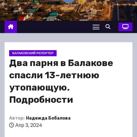
о
м
у
БАЛАКОВСКИЙ РЕПОРТЕР
Два парня в Балакове
спасли 13-летнюю
утопающую.
Подробности
Автор:
Надежда Бобалова
Апр 3, 2024