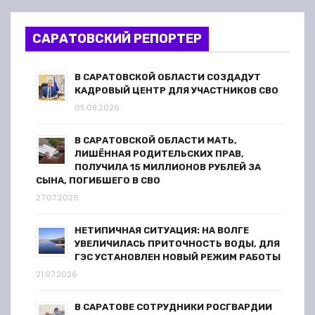
о
з
САРАТОВСКИЙ РЕПОРТЕР
а
В САРАТОВСКОЙ ОБЛАСТИ СОЗДАДУТ
п
КАДРОВЫЙ ЦЕНТР ДЛЯ УЧАСТНИКОВ СВО
05.08.2026
и
В САРАТОВСКОЙ ОБЛАСТИ МАТЬ,
с
ЛИШЁННАЯ РОДИТЕЛЬСКИХ ПРАВ,
ПОЛУЧИЛА 15 МИЛЛИОНОВ РУБЛЕЙ ЗА
я
СЫНА, ПОГИБШЕГО В СВО
27.07.2026
м
НЕТИПИЧНАЯ СИТУАЦИЯ: НА ВОЛГЕ
УВЕЛИЧИЛАСЬ ПРИТОЧНОСТЬ ВОДЫ, ДЛЯ
ГЭС УСТАНОВЛЕН НОВЫЙ РЕЖИМ РАБОТЫ
21.07.2026
В САРАТОВЕ СОТРУДНИКИ РОСГВАРДИИ