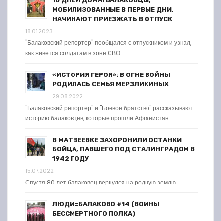
10 ДНЕЙ ДОМА! БАЛАКОВЦЫ,
МОБИЛИЗОВАННЫЕ В ПЕРВЫЕ ДНИ,
НАЧИНАЮТ ПРИЕЗЖАТЬ В ОТПУСК
18.01.2023
"Балаковский репортер" пообщался с отпускником и узнал,
как живется солдатам в зоне СВО
«ИСТОРИЯ ГЕРОЯ»: В ОГНЕ ВОЙНЫ
РОДИЛАСЬ СЕМЬЯ МЕРЗЛИКИНЫХ
29.08.2022
"Балаковский репортер" и "Боевое братство" рассказывают
историю балаковцев, которые прошли Афганистан
В МАТВЕЕВКЕ ЗАХОРОНИЛИ ОСТАНКИ
БОЙЦА, ПАВШЕГО ПОД СТАЛИНГРАДОМ В
1942 ГОДУ
15.07.2022
Спустя 80 лет балаковец вернулся на родную землю
ЛЮДИ=БАЛАКОВО #14 (ВОИНЫ
БЕССМЕРТНОГО ПОЛКА)