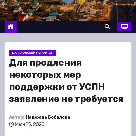
о
м
у
БАЛАКОВСКИЙ РЕПОРТЕР
Для продления
некоторых мер
поддержки от УСПН
заявление не требуется
Автор:
Надежда Бобалова
Июн 15, 2020