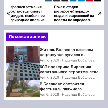
Краешек затмения:
Пока в стадии
Н
балаковцы смогут
разработки: порядок
увидеть необычное
выдачи разрешений на
а
природное явление
полёты не определён
в
Похожая запись
и
г
Житель Балакова слишком
нецензурно ругался с
а
соседкой и получил двое суток
Авг 7, 2026
Надежда Бобалова
ареста
КСП проверила Дирекцию
ц
капитального строительства в
Балакове и нашла множество
Авг 7, 2026
Надежда Бобалова
и
нарушений
В Балакове состоится
я
Фестиваль пляжного
волейбола
Авг 6, 2026
Надежда Бобалова
п