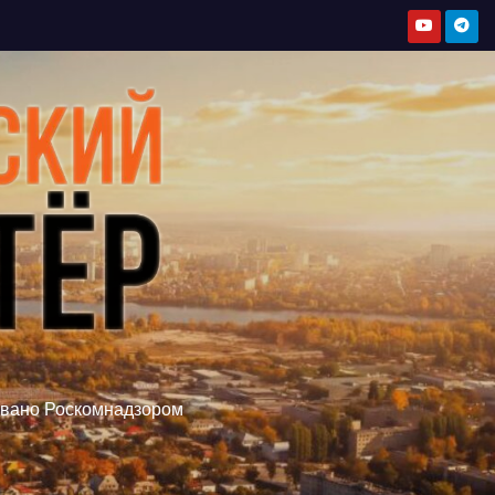
овано Роскомнадзором