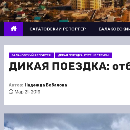
о
м
у
САРАТОВСКИЙ РЕПОРТЕР
БАЛАКОВСКИЙ
БАЛАКОВСКИЙ РЕПОРТЕР
ДИКАЯ ПОЕЗДКА: ПУТЕШЕСТВУЕМ!
ДИКАЯ ПОЕЗДКА: отбр
Автор:
Надежда Бобалова
Мар 21, 2019