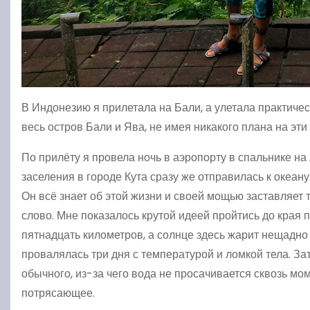
В Индонезию я прилетала на Бали, а улетала практиче
весь остров Бали и Ява, не имея никакого плана на эти
По прилёту я провела ночь в аэропорту в спальнике на
заселения в городе Кута сразу же отправилась к океану.
Он всё знает об этой жизни и своей мощью заставляет 
слово. Мне показалось крутой идеей пройтись до края п
пятнадцать километров, а солнце здесь жарит нещадно 
провалялась три дня с температурой и ломкой тела. За
обычного, из-за чего вода не просачивается сквозь мо
потрясающее.