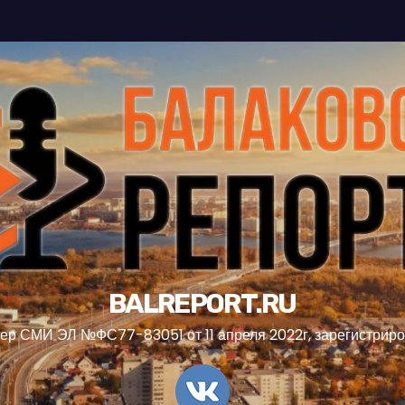
BALREPORT.RU
ер СМИ ЭЛ №ФС77-83051 от 11 апреля 2022г, зарегистрир