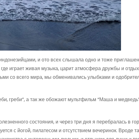
индонезийцами, и ото всех слышала одно и тоже приглаше
где играет живая музыка, царит атмосфера дружбы и отдых
людьми со всего мира, мы обменивались улыбками и одобрит
реби, греби”, а так же обожают мультфильм “Маша и медведь
лезненного состояния, и через три дня я перебралась в го
уется с йогой, пилатесом и отсутствием вечеринок. Вроде та