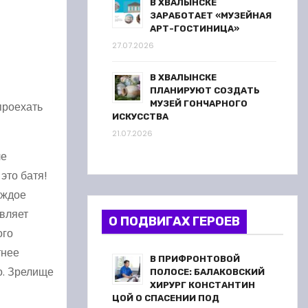
В ХВАЛЫНСКЕ
ЗАРАБОТАЕТ «МУЗЕЙНАЯ
АРТ-ГОСТИНИЦА»
27.07.2026
В ХВАЛЫНСКЕ
ПЛАНИРУЮТ СОЗДАТЬ
МУЗЕЙ ГОНЧАРНОГО
проехать
ИСКУССТВА
21.07.2026
ле
это батя!
аждое
авляет
О ПОДВИГАХ ГЕРОЕВ
ого
тнее
В ПРИФРОНТОВОЙ
о. Зрелище
ПОЛОСЕ: БАЛАКОВСКИЙ
ХИРУРГ КОНСТАНТИН
ЦОЙ О СПАСЕНИИ ПОД