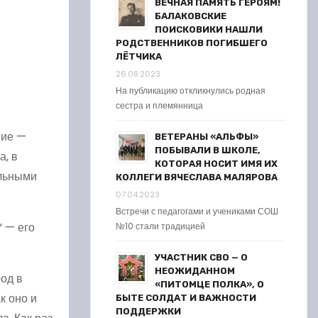
ВЕЧНАЯ ПАМЯТЬ ГЕРОЯМ!
БАЛАКОВСКИЕ
ПОИСКОВИКИ НАШЛИ
РОДСТВЕННИКОВ ПОГИБШЕГО
ЛЁТЧИКА
26.08.2023
На публикацию откликнулись родная
сестра и племянница
ние —
ВЕТЕРАНЫ «АЛЬФЫ»
ПОБЫВАЛИ В ШКОЛЕ,
а, в
КОТОРАЯ НОСИТ ИМЯ ИХ
ельными
КОЛЛЕГИ ВЯЧЕСЛАВА МАЛЯРОВА
07.04.2023
Встречи с педагогами и учениками СОШ
” — его
№10 стали традицией
УЧАСТНИК СВО — О
НЕОЖИДАННОМ
род в
«ПИТОМЦЕ ПОЛКА», О
к оно и
БЫТЕ СОЛДАТ И ВАЖНОСТИ
ПОДДЕРЖКИ