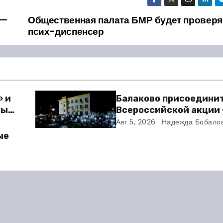
 —
Общественная палата БМР будет проверя
псих-диспенсер
» и
Балаково присоединит
ный
Всероссийской акции
кино»
Авг 5, 2026
Надежда Бобало
ю
ые
елей