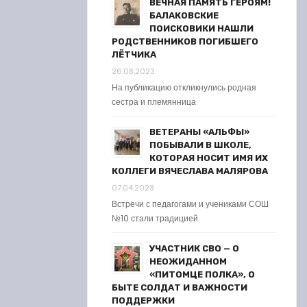
ВЕЧНАЯ ПАМЯТЬ ГЕРОЯМ!
БАЛАКОВСКИЕ
ПОИСКОВИКИ НАШЛИ
РОДСТВЕННИКОВ ПОГИБШЕГО
ЛЁТЧИКА
26.08.2023
На публикацию откликнулись родная
сестра и племянница
ВЕТЕРАНЫ «АЛЬФЫ»
ПОБЫВАЛИ В ШКОЛЕ,
КОТОРАЯ НОСИТ ИМЯ ИХ
КОЛЛЕГИ ВЯЧЕСЛАВА МАЛЯРОВА
07.04.2023
Встречи с педагогами и учениками СОШ
№10 стали традицией
УЧАСТНИК СВО — О
НЕОЖИДАННОМ
«ПИТОМЦЕ ПОЛКА», О
БЫТЕ СОЛДАТ И ВАЖНОСТИ
ПОДДЕРЖКИ