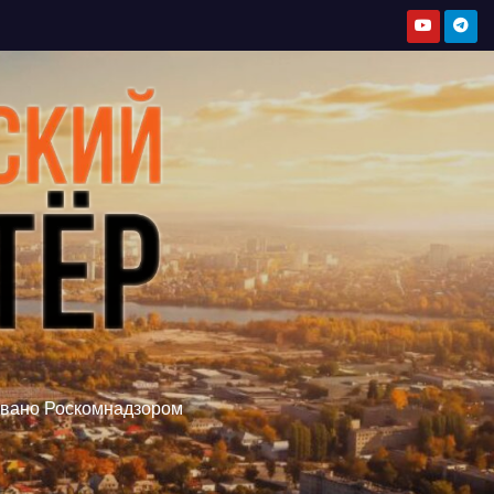
овано Роскомнадзором