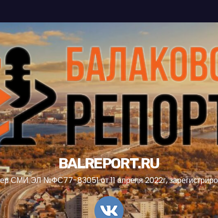
BALREPORT.RU
ер СМИ ЭЛ №ФС77-83051 от 11 апреля 2022г, зарегистрир