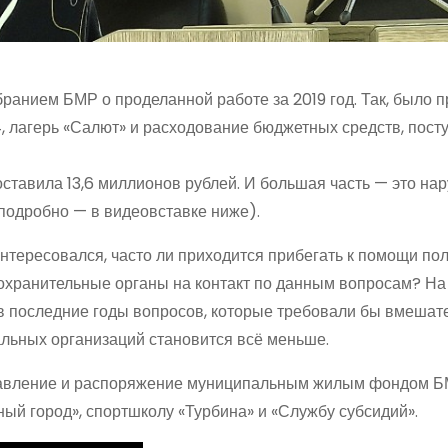
ранием БМР о проделанной работе за 2019 год. Так, было 
, лагерь «Салют» и расходование бюджетных средств, пост
тавила 13,6 миллионов рублей. И большая часть — это на
подробно — в видеовставке ниже).
тересовался, часто ли приходится прибегать к помощи по
охранительные органы на контакт по данным вопросам? На
 в последние годы вопросов, которые требовали бы вмешат
альных организаций становится всё меньше.
правление и распоряжение муниципальным жилым фондом Б
й город», спортшколу «Турбина» и «Службу субсидий».