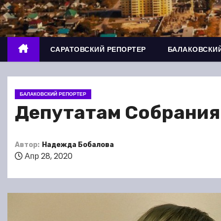
о
м
у
САРАТОВСКИЙ РЕПОРТЕР
БАЛАКОВСКИЙ
БАЛАКОВСКИЙ РЕПОРТЕР
Депутатам Собрания
Автор:
Надежда Бобалова
Апр 28, 2020