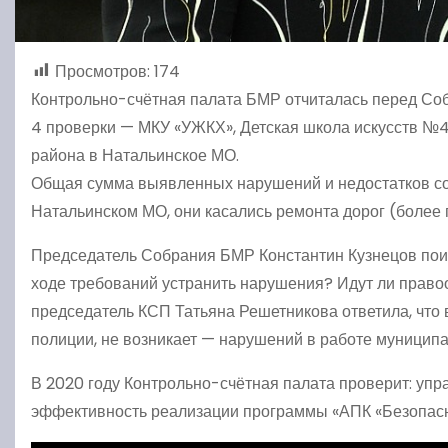
Просмотров:
174
Контрольно-счётная палата БМР отчиталась перед Соб
4 проверки — МКУ «УЖКХ», Детская школа искусств №4
района в Натальинское МО.
Общая сумма выявленных нарушений и недостатков сос
Натальинском МО, они касались ремонта дорог (более 
Председатель Собрания БМР Константин Кузнецов поин
ходе требований устранить нарушения? Идут ли право
председатель КСП Татьяна Решетникова ответила, что
полиции, не возникает — нарушений в работе муницип
В 2020 году Контрольно-счётная палата проверит: у
эффективность реализации программы «АПК «Безопасны