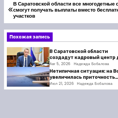
В Саратовской области все многодетные 
Н
смогут получать выплаты вместо бесплат
а
участков
в
Похожая запись
и
г
В Саратовской области
создадут кадровый центр 
а
участников СВО
Авг 5, 2026
Надежда Бобалова
ц
Нетипичная ситуация: на В
увеличилась приточность
и
воды, для ГЭС установлен
Июл 21, 2026
Надежда Бобалова
новый режим работы
я
п
о