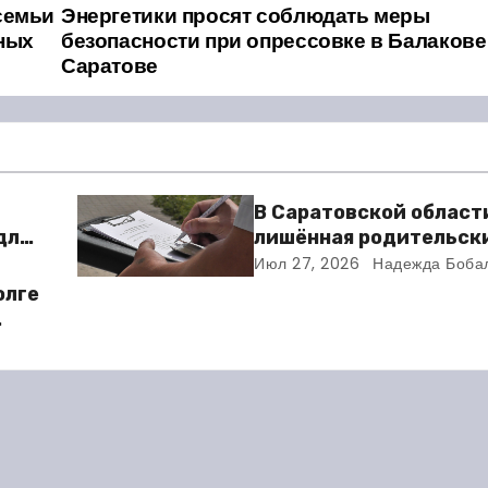
семьи
Энергетики просят соблюдать меры
ных
безопасности при опрессовке в Балакове
Саратове
В Саратовской област
для
лишённая родительски
получила 15 миллионо
Июл 27, 2026
Надежда Боба
за сына, погибшего в 
олге