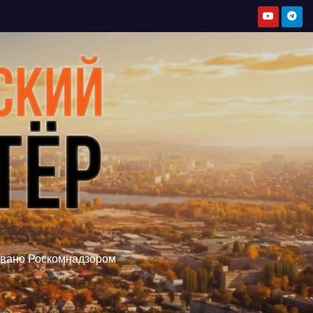
овано Роскомнадзором