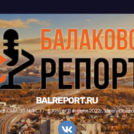
BALREPORT.RU
ер СМИ ЭЛ №ФС77-83051 от 11 апреля 2022г, зарегистрир