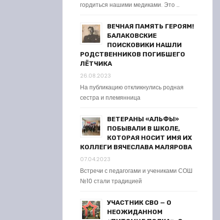
гордиться нашими медиками. Это …
ВЕЧНАЯ ПАМЯТЬ ГЕРОЯМ!
БАЛАКОВСКИЕ
ПОИСКОВИКИ НАШЛИ
РОДСТВЕННИКОВ ПОГИБШЕГО
ЛЁТЧИКА
26.08.2023
На публикацию откликнулись родная
сестра и племянница
ВЕТЕРАНЫ «АЛЬФЫ»
ПОБЫВАЛИ В ШКОЛЕ,
КОТОРАЯ НОСИТ ИМЯ ИХ
КОЛЛЕГИ ВЯЧЕСЛАВА МАЛЯРОВА
07.04.2023
Встречи с педагогами и учениками СОШ
№10 стали традицией
УЧАСТНИК СВО — О
НЕОЖИДАННОМ