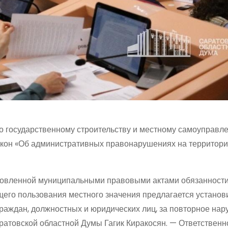
о государственному строительству и местному самоуправл
акон «Об административных правонарушениях на территор
новленной муниципальными правовыми актами обязанност
щего пользования местного значения предлагается установ
раждан, должностных и юридических лиц, за повторное на
аратовской областной Думы Гагик Киракосян. — Ответственн