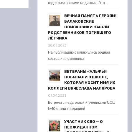
гордиться нашими медиками. Это …
ВЕЧНАЯ ПАМЯТЬ ГЕРОЯМ!
БАЛАКОВСКИЕ
ПОИСКОВИКИ НАШЛИ
РОДСТВЕННИКОВ ПОГИБШЕГО
ЛЁТЧИКА
26.08.2023
На публикацию откликнулись родная
сестра и племянница
ВЕТЕРАНЫ «АЛЬФЫ»
ПОБЫВАЛИ В ШКОЛЕ,
КОТОРАЯ НОСИТ ИМЯ ИХ
КОЛЛЕГИ ВЯЧЕСЛАВА МАЛЯРОВА
07.04.2023
Встречи с педагогами и учениками СОШ
№10 стали традицией
УЧАСТНИК СВО — О
НЕОЖИДАННОМ