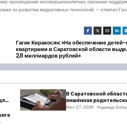
вому просвещению несовершеннолетних, оказанию поддерж
также по развитию медиативных технологий, — отметил Гаг
Гагик Киракосян: «На обеспечение детей-
квартирами в Саратовской области выде
2,6 миллиардов рублей»
В Саратовской област
для
лишённая родительски
получила 15 миллионо
Июл 27, 2026
Надежда Боба
за сына, погибшего в 
олге