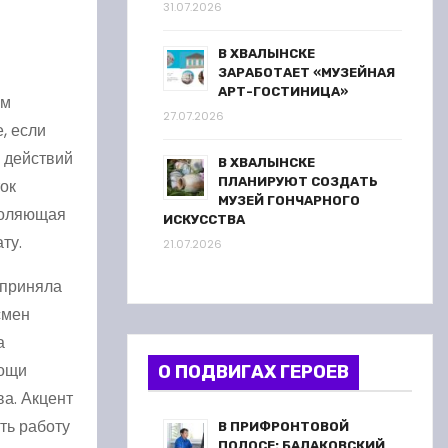
31.07.2026
В ХВАЛЫНСКЕ
ЗАРАБОТАЕТ «МУЗЕЙНАЯ
АРТ-ГОСТИНИЦА»
ым
27.07.2026
, если
 действий
В ХВАЛЫНСКЕ
ПЛАНИРУЮТ СОЗДАТЬ
ок
МУЗЕЙ ГОНЧАРНОГО
зволяющая
ИСКУССТВА
ту.
21.07.2026
 приняла
смен
а
мощи
О ПОДВИГАХ ГЕРОЕВ
ва. Акцент
ть работу
В ПРИФРОНТОВОЙ
ПОЛОСЕ: БАЛАКОВСКИЙ