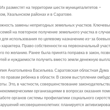
 Их разместят на территории шести муниципалитетов –
ом, Хвалынском районах и в Саратове.
жность замены непригодных земельных участков. Ключев
емей на повторное получение земельного участка в случае
 для использования по целевому назначению из-за боевых
 характера. Право собственности на первоначальный участ
его по желанию. Ранее была принята поправка в закон, по
етей и нуждаемости получить вместо земли денежную выпла
Юлия Анатольевна Васильева. Саратовская областная Дума
по правам ребенка в области. В своем выступлении омбуд
ты. Это, в частности, совершенствование законодательств
 некоммерческими организациями в вопросах оказания по
работе органов системы профилактики социального сиротст
нарушений несовершеннолетних: планируется активизирова