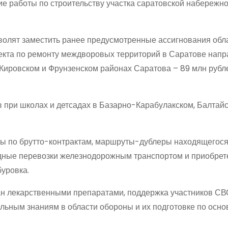
ие работы по строительству участка саратовской набережн
волят заместить ранее предусмотренные ассигнования обл
роекта по ремонту междворовых территорий в Саратове нап
 Кировском и Фрунзенском районах Саратова – 89 млн рубл
 при школах и детсадах в Базарно-Карабулакском, Балтайс
ы по брутто-контрактам, маршруты-дублеры находящегос
одные перевозки железнодорожным транспортом и приобрет
буровка.
ан лекарственными препаратами, поддержка участников СВ
льным знаниям в области обороны и их подготовке по осн