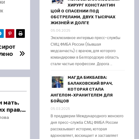
ки
ХИРУРГ КОНСТАНТИН
ик
ЦОЙ О СПАСЕНИИ ПОД
ОБСТРЕЛАМИ, ДВУХ ТЫСЯЧАХ
ЖИЗНЕЙ И ДОЛГЕ
05.06.2025
Эксклюзивное интервью пресс-службы
СМЦ ФМБА России (бывшая
сирот
медсанчасть) с врачом, для которого
лено
командировки в Белгородскую область
стали частью профессии. Дорога …
МАГДА БИКБАЕВА:
БАЛАКОВСКИЙ ВРАЧ,
КОТОРАЯ СТАЛА
АНГЕЛОМ-ХРАНИТЕЛЕМ ДЛЯ
БОЙЦОВ
и мать,
05.03.2025
х прав,
В преддверии Международного женского
в рублей
лова
дня пресс-служба СМЦ ФМБА России
СВО
рассказывает историю, которая
вдохновляет, восхищает и заставляет