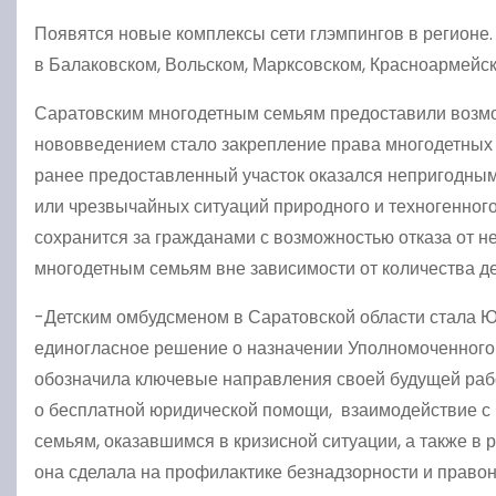
Появятся новые комплексы сети глэмпингов в регионе.
в Балаковском, Вольском, Марксовском, Красноармейск
Саратовским многодетным семьям предоставили возмо
нововведением стало закрепление права многодетных с
ранее предоставленный участок оказался непригодным
или чрезвычайных ситуаций природного и техногенного
сохранится за гражданами с возможностью отказа от н
многодетным семьям вне зависимости от количества д
-Детским омбудсменом в Саратовской области стала 
единогласное решение о назначении Уполномоченного 
обозначила ключевые направления своей будущей рабо
о бесплатной юридической помощи, взаимодействие с
семьям, оказавшимся в кризисной ситуации, а также в 
она сделала на профилактике безнадзорности и право