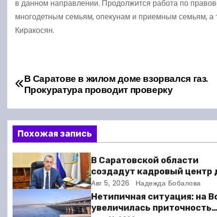
в данном направлении. Продолжится работа по право
многодетным семьям, опекунам и приемным семьям, а 
Киракосян.
Н
В Саратове в жилом доме взорвался газ.
Прокуратура проводит проверку
а
в
Похожая запись
и
г
В Саратовской области
создадут кадровый центр 
а
участников СВО
Авг 5, 2026
Надежда Бобалова
ц
Нетипичная ситуация: на В
увеличилась приточность