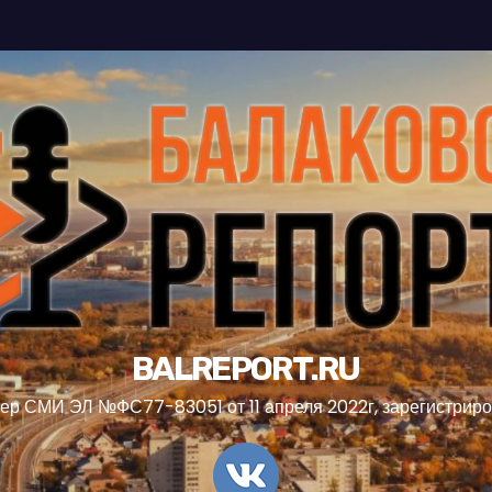
BALREPORT.RU
ер СМИ ЭЛ №ФС77-83051 от 11 апреля 2022г, зарегистрир