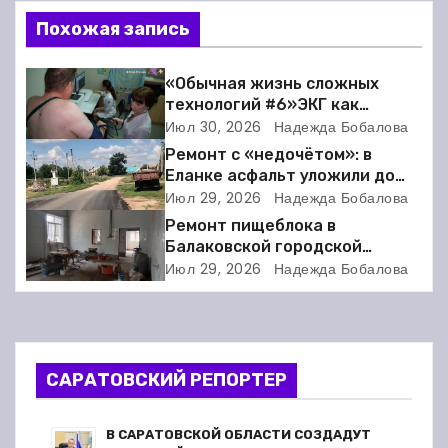
и
Похожая запись
г
«Обычная жизнь сложных
а
технологий #6»ЭКГ как
искусство: когда ритм жизни
Июл 30, 2026
Надежда Бобалова
ц
требует расшифровки
Ремонт с «недочётом»: в
Еланке асфальт уложили до
и
школы, но не дошли 30 метров
Июл 29, 2026
Надежда Бобалова
Ремонт пищеблока в
я
Балаковской городской
клинической больнице
п
Июл 29, 2026
Надежда Бобалова
выходит на финишную прямую
о
з
САРАТОВСКИЙ РЕПОРТЕР
а
п
В САРАТОВСКОЙ ОБЛАСТИ СОЗДАДУТ