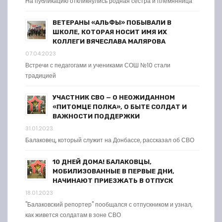
На публикацию откликнулись родная сестра и племянница
ВЕТЕРАНЫ «АЛЬФЫ» ПОБЫВАЛИ В
ШКОЛЕ, КОТОРАЯ НОСИТ ИМЯ ИХ
КОЛЛЕГИ ВЯЧЕСЛАВА МАЛЯРОВА
07.04.2023
Встречи с педагогами и учениками СОШ №10 стали
традицией
УЧАСТНИК СВО — О НЕОЖИДАННОМ
«ПИТОМЦЕ ПОЛКА», О БЫТЕ СОЛДАТ И
ВАЖНОСТИ ПОДДЕРЖКИ
31.01.2023
Балаковец, который служит на Донбассе, рассказал об СВО
10 ДНЕЙ ДОМА! БАЛАКОВЦЫ,
МОБИЛИЗОВАННЫЕ В ПЕРВЫЕ ДНИ,
НАЧИНАЮТ ПРИЕЗЖАТЬ В ОТПУСК
18.01.2023
"Балаковский репортер" пообщался с отпускником и узнал,
как живется солдатам в зоне СВО