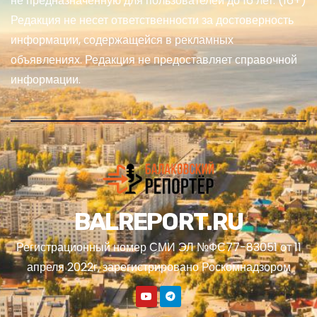
не предназначенную для пользователей до 16 лет. (16+)
Редакция не несет ответственности за достоверность
информации, содержащейся в рекламных
объявлениях. Редакция не предоставляет справочной
информации.
BALREPORT.RU
Регистрационный номер СМИ ЭЛ №ФС77-83051 от 11
апреля 2022г, зарегистрировано Роскомнадзором