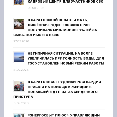
КАДРОВЫЙ ЦЕНТР ДЛЯ УЧАСТНИКОВ СВО
и
05.08.2026
с
В САРАТОВСКОЙ ОБЛАСТИ МАТЬ,
ЛИШЁННАЯ РОДИТЕЛЬСКИХ ПРАВ,
я
ПОЛУЧИЛА 15 МИЛЛИОНОВ РУБЛЕЙ ЗА
СЫНА, ПОГИБШЕГО В СВО
м
27.07.2026
НЕТИПИЧНАЯ СИТУАЦИЯ: НА ВОЛГЕ
УВЕЛИЧИЛАСЬ ПРИТОЧНОСТЬ ВОДЫ, ДЛЯ
ГЭС УСТАНОВЛЕН НОВЫЙ РЕЖИМ РАБОТЫ
21.07.2026
В САРАТОВЕ СОТРУДНИКИ РОСГВАРДИИ
ПРИШЛИ НА ПОМОЩЬ К ЖЕНЩИНЕ,
ПОПАВШЕЙ В ДТП ИЗ-ЗА СЕРДЕЧНОГО
ПРИСТУПА
15.07.2026
«ЭНЕРГОСБЫТ ПЛЮС»: УПРАВЛЯЮЩИМ