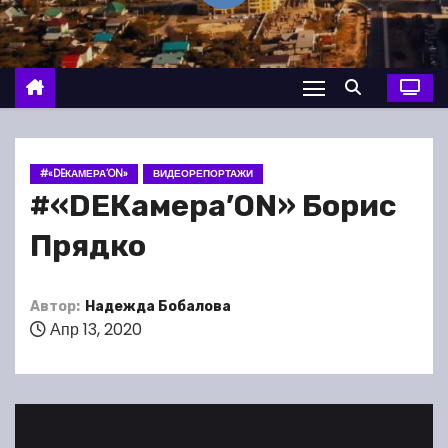
о
м
у
#«DEКАМЕРА’ON»
ВИДЕОРЕПОРТАЖИ
#«DEКамера’ON» Борис
Прядко
Автор:
Надежда Бобалова
Апр 13, 2020