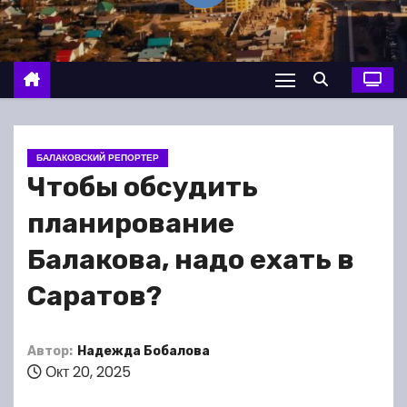
о
м
у
БАЛАКОВСКИЙ РЕПОРТЕР
Чтобы обсудить
планирование
Балакова, надо ехать в
Саратов?
Автор:
Надежда Бобалова
Окт 20, 2025