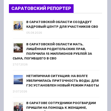
з
САРАТОВСКИЙ РЕПОРТЕР
а
п
В САРАТОВСКОЙ ОБЛАСТИ СОЗДАДУТ
КАДРОВЫЙ ЦЕНТР ДЛЯ УЧАСТНИКОВ СВО
и
05.08.2026
с
В САРАТОВСКОЙ ОБЛАСТИ МАТЬ,
ЛИШЁННАЯ РОДИТЕЛЬСКИХ ПРАВ,
я
ПОЛУЧИЛА 15 МИЛЛИОНОВ РУБЛЕЙ ЗА
СЫНА, ПОГИБШЕГО В СВО
м
27.07.2026
НЕТИПИЧНАЯ СИТУАЦИЯ: НА ВОЛГЕ
УВЕЛИЧИЛАСЬ ПРИТОЧНОСТЬ ВОДЫ, ДЛЯ
ГЭС УСТАНОВЛЕН НОВЫЙ РЕЖИМ РАБОТЫ
21.07.2026
В САРАТОВЕ СОТРУДНИКИ РОСГВАРДИИ
ПРИШЛИ НА ПОМОЩЬ К ЖЕНЩИНЕ,