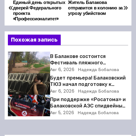
Н
Единый день открытых
Житель Балакова
дверей Федерального
отправится в колонию за
а
проекта
угрозу убийством
«Профессионалитет»
в
и
Похожая запись
г
В Балакове состоится
а
Фестиваль пляжного
волейбола
Авг 6, 2026
Надежда Бобалова
ц
Будет премьера! Балаковский
ТЮЗ начал подготовку к
и
новому театральному сезону
Авг 6, 2026
Надежда Бобалова
При поддержке «Росатома» и
я
Балаковской АЭС спидвейный
клуб «Турбина» обновил
п
Авг 5, 2026
Надежда Бобалова
материально-техническую
базу
о