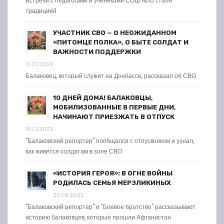
Встречи с педагогами и учениками СОШ №10 стали
традицией
УЧАСТНИК СВО — О НЕОЖИДАННОМ
«ПИТОМЦЕ ПОЛКА», О БЫТЕ СОЛДАТ И
ВАЖНОСТИ ПОДДЕРЖКИ
31.01.2023
Балаковец, который служит на Донбассе, рассказал об СВО
10 ДНЕЙ ДОМА! БАЛАКОВЦЫ,
МОБИЛИЗОВАННЫЕ В ПЕРВЫЕ ДНИ,
НАЧИНАЮТ ПРИЕЗЖАТЬ В ОТПУСК
18.01.2023
"Балаковский репортер" пообщался с отпускником и узнал,
как живется солдатам в зоне СВО
«ИСТОРИЯ ГЕРОЯ»: В ОГНЕ ВОЙНЫ
РОДИЛАСЬ СЕМЬЯ МЕРЗЛИКИНЫХ
29.08.2022
"Балаковский репортер" и "Боевое братство" рассказывают
историю балаковцев, которые прошли Афганистан