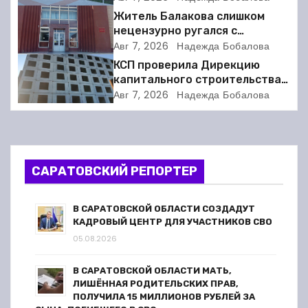
Житель Балакова слишком
ц
нецензурно ругался с
соседкой и получил двое суток
Авг 7, 2026
Надежда Бобалова
и
ареста
КСП проверила Дирекцию
я
капитального строительства в
Балакове и нашла множество
Авг 7, 2026
Надежда Бобалова
п
нарушений
о
з
САРАТОВСКИЙ РЕПОРТЕР
а
В САРАТОВСКОЙ ОБЛАСТИ СОЗДАДУТ
п
КАДРОВЫЙ ЦЕНТР ДЛЯ УЧАСТНИКОВ СВО
05.08.2026
и
В САРАТОВСКОЙ ОБЛАСТИ МАТЬ,
с
ЛИШЁННАЯ РОДИТЕЛЬСКИХ ПРАВ,
ПОЛУЧИЛА 15 МИЛЛИОНОВ РУБЛЕЙ ЗА