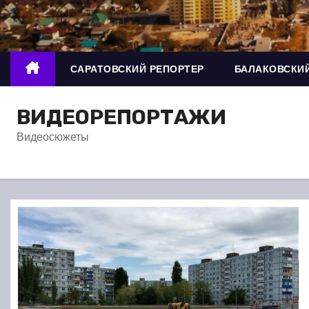
о
м
у
САРАТОВСКИЙ РЕПОРТЕР
БАЛАКОВСКИЙ
ВИДЕОРЕПОРТАЖИ
Видеосюжеты