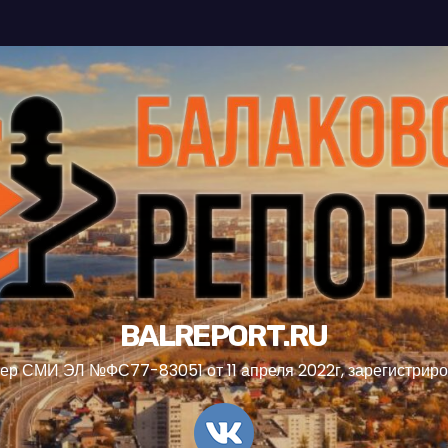
BALREPORT.RU
ер СМИ ЭЛ №ФС77-83051 от 11 апреля 2022г, зарегистрир