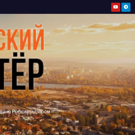
овано Роскомнадзором