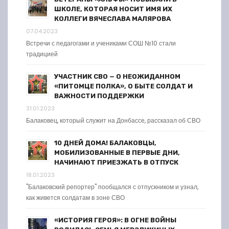
ШКОЛЕ, КОТОРАЯ НОСИТ ИМЯ ИХ
КОЛЛЕГИ ВЯЧЕСЛАВА МАЛЯРОВА
07.04.2023
Встречи с педагогами и учениками СОШ №10 стали
традицией
УЧАСТНИК СВО — О НЕОЖИДАННОМ
«ПИТОМЦЕ ПОЛКА», О БЫТЕ СОЛДАТ И
ВАЖНОСТИ ПОДДЕРЖКИ
31.01.2023
Балаковец, который служит на Донбассе, рассказал об СВО
10 ДНЕЙ ДОМА! БАЛАКОВЦЫ,
МОБИЛИЗОВАННЫЕ В ПЕРВЫЕ ДНИ,
НАЧИНАЮТ ПРИЕЗЖАТЬ В ОТПУСК
18.01.2023
"Балаковский репортер" пообщался с отпускником и узнал,
как живется солдатам в зоне СВО
«ИСТОРИЯ ГЕРОЯ»: В ОГНЕ ВОЙНЫ