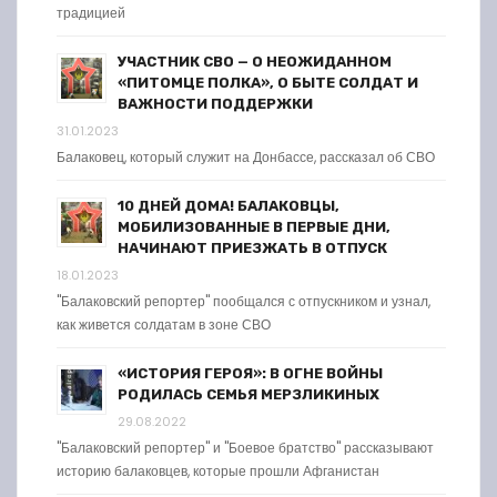
традицией
УЧАСТНИК СВО — О НЕОЖИДАННОМ
«ПИТОМЦЕ ПОЛКА», О БЫТЕ СОЛДАТ И
ВАЖНОСТИ ПОДДЕРЖКИ
31.01.2023
Балаковец, который служит на Донбассе, рассказал об СВО
10 ДНЕЙ ДОМА! БАЛАКОВЦЫ,
МОБИЛИЗОВАННЫЕ В ПЕРВЫЕ ДНИ,
НАЧИНАЮТ ПРИЕЗЖАТЬ В ОТПУСК
18.01.2023
"Балаковский репортер" пообщался с отпускником и узнал,
как живется солдатам в зоне СВО
«ИСТОРИЯ ГЕРОЯ»: В ОГНЕ ВОЙНЫ
РОДИЛАСЬ СЕМЬЯ МЕРЗЛИКИНЫХ
29.08.2022
"Балаковский репортер" и "Боевое братство" рассказывают
историю балаковцев, которые прошли Афганистан