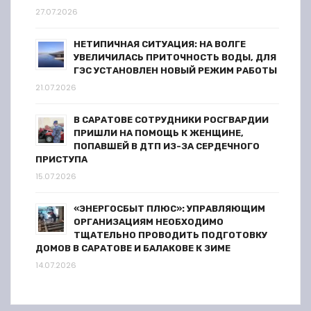
27.07.2026
з
НЕТИПИЧНАЯ СИТУАЦИЯ: НА ВОЛГЕ
а
УВЕЛИЧИЛАСЬ ПРИТОЧНОСТЬ ВОДЫ, ДЛЯ
ГЭС УСТАНОВЛЕН НОВЫЙ РЕЖИМ РАБОТЫ
п
21.07.2026
и
В САРАТОВЕ СОТРУДНИКИ РОСГВАРДИИ
ПРИШЛИ НА ПОМОЩЬ К ЖЕНЩИНЕ,
с
ПОПАВШЕЙ В ДТП ИЗ-ЗА СЕРДЕЧНОГО
ПРИСТУПА
е
15.07.2026
й
«ЭНЕРГОСБЫТ ПЛЮС»: УПРАВЛЯЮЩИМ
ОРГАНИЗАЦИЯМ НЕОБХОДИМО
ТЩАТЕЛЬНО ПРОВОДИТЬ ПОДГОТОВКУ
ДОМОВ В САРАТОВЕ И БАЛАКОВЕ К ЗИМЕ
14.07.2026