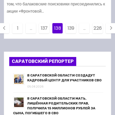
том, что балаковские поисковики присоединились к
акции «Фронтовой…
П
1
…
137
138
139
…
226
а
г
и
САРАТОВСКИЙ РЕПОРТЕР
н
В САРАТОВСКОЙ ОБЛАСТИ СОЗДАДУТ
а
КАДРОВЫЙ ЦЕНТР ДЛЯ УЧАСТНИКОВ СВО
05.08.2026
ц
В САРАТОВСКОЙ ОБЛАСТИ МАТЬ,
и
ЛИШЁННАЯ РОДИТЕЛЬСКИХ ПРАВ,
ПОЛУЧИЛА 15 МИЛЛИОНОВ РУБЛЕЙ ЗА
я
СЫНА, ПОГИБШЕГО В СВО