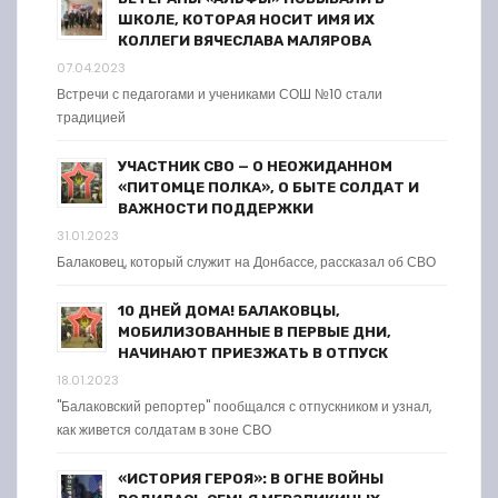
ШКОЛЕ, КОТОРАЯ НОСИТ ИМЯ ИХ
КОЛЛЕГИ ВЯЧЕСЛАВА МАЛЯРОВА
07.04.2023
Встречи с педагогами и учениками СОШ №10 стали
традицией
УЧАСТНИК СВО — О НЕОЖИДАННОМ
«ПИТОМЦЕ ПОЛКА», О БЫТЕ СОЛДАТ И
ВАЖНОСТИ ПОДДЕРЖКИ
31.01.2023
Балаковец, который служит на Донбассе, рассказал об СВО
10 ДНЕЙ ДОМА! БАЛАКОВЦЫ,
МОБИЛИЗОВАННЫЕ В ПЕРВЫЕ ДНИ,
НАЧИНАЮТ ПРИЕЗЖАТЬ В ОТПУСК
18.01.2023
"Балаковский репортер" пообщался с отпускником и узнал,
как живется солдатам в зоне СВО
«ИСТОРИЯ ГЕРОЯ»: В ОГНЕ ВОЙНЫ