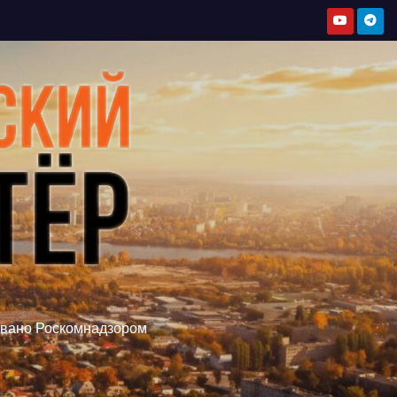
овано Роскомнадзором