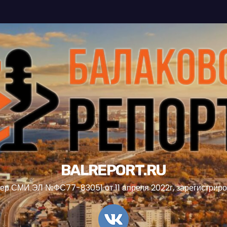
BALREPORT.RU
ер СМИ ЭЛ №ФС77-83051 от 11 апреля 2022г, зарегистрир