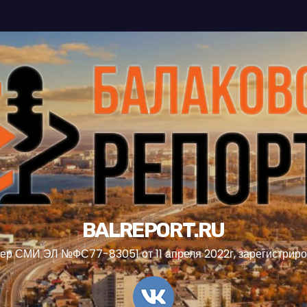
BALREPORT.RU
ер СМИ ЭЛ №ФС77-83051 от 11 апреля 2022г, зарегистрир