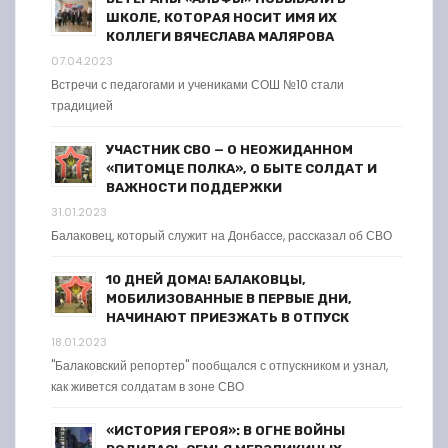
ШКОЛЕ, КОТОРАЯ НОСИТ ИМЯ ИХ
КОЛЛЕГИ ВЯЧЕСЛАВА МАЛЯРОВА
07.04.2023
Встречи с педагогами и учениками СОШ №10 стали
традицией
УЧАСТНИК СВО — О НЕОЖИДАННОМ
«ПИТОМЦЕ ПОЛКА», О БЫТЕ СОЛДАТ И
ВАЖНОСТИ ПОДДЕРЖКИ
31.01.2023
Балаковец, который служит на Донбассе, рассказал об СВО
10 ДНЕЙ ДОМА! БАЛАКОВЦЫ,
МОБИЛИЗОВАННЫЕ В ПЕРВЫЕ ДНИ,
НАЧИНАЮТ ПРИЕЗЖАТЬ В ОТПУСК
18.01.2023
"Балаковский репортер" пообщался с отпускником и узнал,
как живется солдатам в зоне СВО
«ИСТОРИЯ ГЕРОЯ»: В ОГНЕ ВОЙНЫ