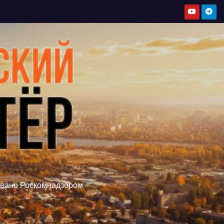
овано Роскомнадзором