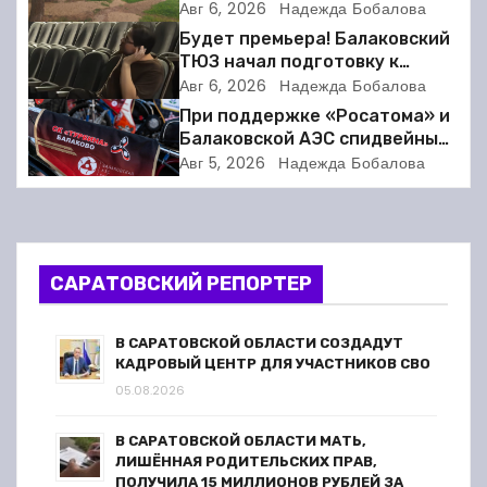
а
волейбола
Авг 6, 2026
Надежда Бобалова
Будет премьера! Балаковский
ц
ТЮЗ начал подготовку к
новому театральному сезону
Авг 6, 2026
Надежда Бобалова
и
При поддержке «Росатома» и
я
Балаковской АЭС спидвейный
клуб «Турбина» обновил
Авг 5, 2026
Надежда Бобалова
п
материально-техническую
базу
о
з
САРАТОВСКИЙ РЕПОРТЕР
а
В САРАТОВСКОЙ ОБЛАСТИ СОЗДАДУТ
п
КАДРОВЫЙ ЦЕНТР ДЛЯ УЧАСТНИКОВ СВО
05.08.2026
и
В САРАТОВСКОЙ ОБЛАСТИ МАТЬ,
с
ЛИШЁННАЯ РОДИТЕЛЬСКИХ ПРАВ,
ПОЛУЧИЛА 15 МИЛЛИОНОВ РУБЛЕЙ ЗА