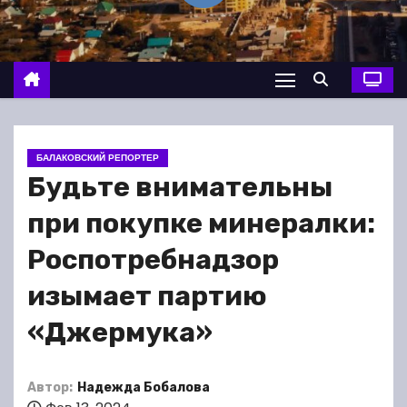
о
м
у
БАЛАКОВСКИЙ РЕПОРТЕР
Будьте внимательны
при покупке минералки:
Роспотребнадзор
изымает партию
«Джермука»
Автор:
Надежда Бобалова