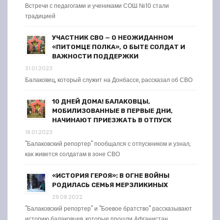
Встречи с педагогами и учениками СОШ №10 стали
традицией
УЧАСТНИК СВО — О НЕОЖИДАННОМ
«ПИТОМЦЕ ПОЛКА», О БЫТЕ СОЛДАТ И
ВАЖНОСТИ ПОДДЕРЖКИ
31.01.2023
Балаковец, который служит на Донбассе, рассказал об СВО
10 ДНЕЙ ДОМА! БАЛАКОВЦЫ,
МОБИЛИЗОВАННЫЕ В ПЕРВЫЕ ДНИ,
НАЧИНАЮТ ПРИЕЗЖАТЬ В ОТПУСК
18.01.2023
"Балаковский репортер" пообщался с отпускником и узнал,
как живется солдатам в зоне СВО
«ИСТОРИЯ ГЕРОЯ»: В ОГНЕ ВОЙНЫ
РОДИЛАСЬ СЕМЬЯ МЕРЗЛИКИНЫХ
29.08.2022
"Балаковский репортер" и "Боевое братство" рассказывают
историю балаковцев, которые прошли Афганистан