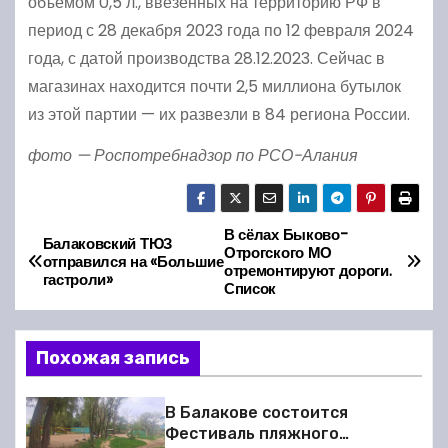
объёмом 0,5 л., ввезенных на территорию РФ в
период с 28 декабря 2023 года по 12 февраля 2024
года, с датой производства 28.12.2023. Сейчас в
магазинах находится почти 2,5 миллиона бутылок
из этой партии — их развезли в 84 региона России.
фото — Роспотребнадзор по РСО-Алания
В сёлах Быково-
Н
Балаковский ТЮЗ
Отрогского МО
отправился на «Большие
отремонтируют дороги.
а
гастроли»
Список
в
Похожая запись
и
г
В Балакове состоится
Фестиваль пляжного