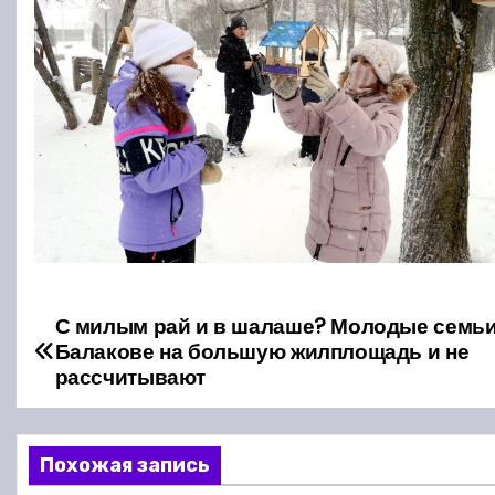
С милым рай и в шалаше? Молодые семьи
Н
Балакове на большую жилплощадь и не
а
рассчитывают
в
Похожая запись
и