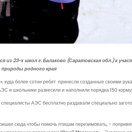
 из 23-х школ г. Балаково (Саратовская обл.) к учас
е природы родного края
», куда более сотни ребят принесли созданные своими рук
АЭС и школьники развесили и наполнили порядка 150 корму
о специалисты АЭС бесплатно раздавали специально загот
пришел сюда чтобы помочь птицам перезимовать, – поприве