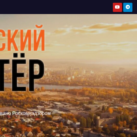
овано Роскомнадзором