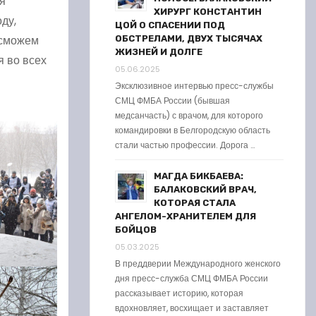
ля
ХИРУРГ КОНСТАНТИН
ду,
ЦОЙ О СПАСЕНИИ ПОД
 сможем
ОБСТРЕЛАМИ, ДВУХ ТЫСЯЧАХ
ЖИЗНЕЙ И ДОЛГЕ
я во всех
05.06.2025
Эксклюзивное интервью пресс-службы
СМЦ ФМБА России (бывшая
медсанчасть) с врачом, для которого
командировки в Белгородскую область
стали частью профессии. Дорога …
МАГДА БИКБАЕВА:
БАЛАКОВСКИЙ ВРАЧ,
КОТОРАЯ СТАЛА
АНГЕЛОМ-ХРАНИТЕЛЕМ ДЛЯ
БОЙЦОВ
05.03.2025
В преддверии Международного женского
дня пресс-служба СМЦ ФМБА России
рассказывает историю, которая
вдохновляет, восхищает и заставляет