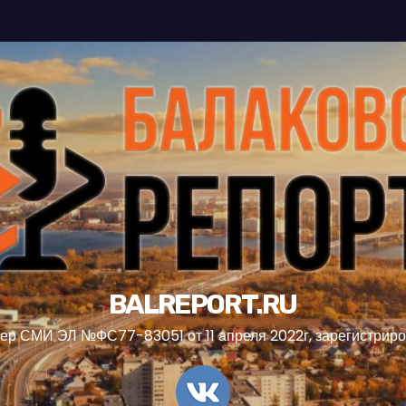
BALREPORT.RU
ер СМИ ЭЛ №ФС77-83051 от 11 апреля 2022г, зарегистрир