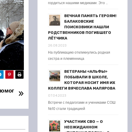
гордиться нашими медиками. Это …
ВЕЧНАЯ ПАМЯТЬ ГЕРОЯМ!
БАЛАКОВСКИЕ
ПОИСКОВИКИ НАШЛИ
РОДСТВЕННИКОВ ПОГИБШЕГО
ЛЁТЧИКА
26.08.2023
На публикацию откликнулись родная
сестра и племянница
ВЕТЕРАНЫ «АЛЬФЫ»
ПОБЫВАЛИ В ШКОЛЕ,
КОТОРАЯ НОСИТ ИМЯ ИХ
КОЛЛЕГИ ВЯЧЕСЛАВА МАЛЯРОВА
помог
07.04.2023
Встречи с педагогами и учениками СОШ
№10 стали традицией
УЧАСТНИК СВО — О
НЕОЖИДАННОМ