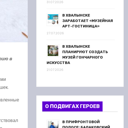
31.07.2026
В ХВАЛЫНСКЕ
ЗАРАБОТАЕТ «МУЗЕЙНАЯ
АРТ-ГОСТИНИЦА»
27.07.2026
В ХВАЛЫНСКЕ
ПЛАНИРУЮТ СОЗДАТЬ
МУЗЕЙ ГОНЧАРНОГО
тию в
ИСКУССТВА
21.07.2026
ами
шек.
овленные
О ПОДВИГАХ ГЕРОЕВ
тствовал
В ПРИФРОНТОВОЙ
ПОЛОСЕ: БАЛАКОВСКИЙ