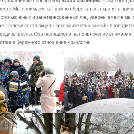
 по управлению персоналом
Юрий Мезенцев
. – Экология д
есте. Мы понимаем, как важно оберегать и сохранять приро
ь столько юных и заинтересованных лиц, уверен, вместе мы
 экологическая акция «Покормите птиц зимой!» проводитс
середины весны. Она направлена на привлечение внимания
итание бережного отношения к экологии.