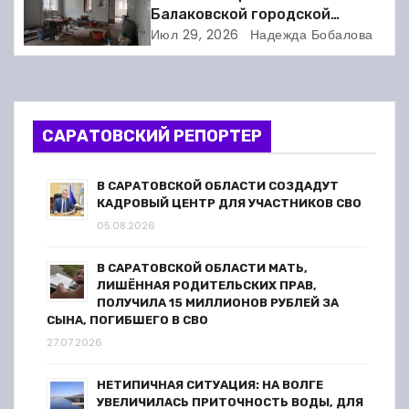
Балаковской городской
я
клинической больнице
Июл 29, 2026
Надежда Бобалова
выходит на финишную прямую
п
о
САРАТОВСКИЙ РЕПОРТЕР
з
а
В САРАТОВСКОЙ ОБЛАСТИ СОЗДАДУТ
КАДРОВЫЙ ЦЕНТР ДЛЯ УЧАСТНИКОВ СВО
п
05.08.2026
и
В САРАТОВСКОЙ ОБЛАСТИ МАТЬ,
ЛИШЁННАЯ РОДИТЕЛЬСКИХ ПРАВ,
с
ПОЛУЧИЛА 15 МИЛЛИОНОВ РУБЛЕЙ ЗА
СЫНА, ПОГИБШЕГО В СВО
я
27.07.2026
м
НЕТИПИЧНАЯ СИТУАЦИЯ: НА ВОЛГЕ
УВЕЛИЧИЛАСЬ ПРИТОЧНОСТЬ ВОДЫ, ДЛЯ