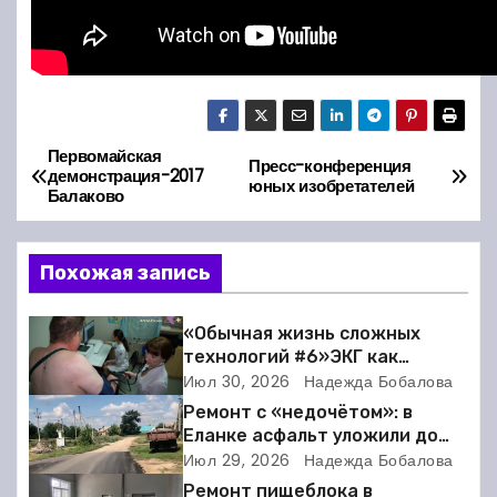
Первомайская
Н
Пресс-конференция
демонстрация-2017
юных изобретателей
Балаково
а
в
Похожая запись
и
«Обычная жизнь сложных
г
технологий #6»ЭКГ как
искусство: когда ритм жизни
Июл 30, 2026
Надежда Бобалова
а
требует расшифровки
Ремонт с «недочётом»: в
Еланке асфальт уложили до
ц
школы, но не дошли 30 метров
Июл 29, 2026
Надежда Бобалова
и
Ремонт пищеблока в