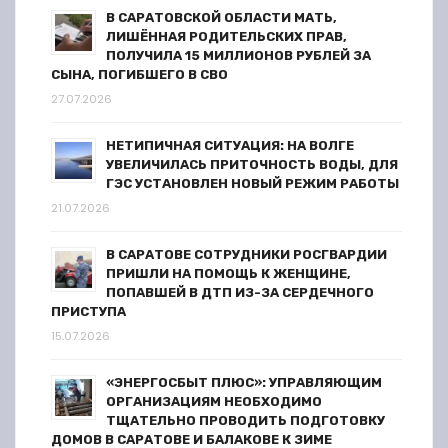
В САРАТОВСКОЙ ОБЛАСТИ МАТЬ,
с
ЛИШЁННАЯ РОДИТЕЛЬСКИХ ПРАВ,
ПОЛУЧИЛА 15 МИЛЛИОНОВ РУБЛЕЙ ЗА
я
СЫНА, ПОГИБШЕГО В СВО
27.07.2026
м
НЕТИПИЧНАЯ СИТУАЦИЯ: НА ВОЛГЕ
УВЕЛИЧИЛАСЬ ПРИТОЧНОСТЬ ВОДЫ, ДЛЯ
ГЭС УСТАНОВЛЕН НОВЫЙ РЕЖИМ РАБОТЫ
21.07.2026
В САРАТОВЕ СОТРУДНИКИ РОСГВАРДИИ
ПРИШЛИ НА ПОМОЩЬ К ЖЕНЩИНЕ,
ПОПАВШЕЙ В ДТП ИЗ-ЗА СЕРДЕЧНОГО
ПРИСТУПА
15.07.2026
«ЭНЕРГОСБЫТ ПЛЮС»: УПРАВЛЯЮЩИМ
ОРГАНИЗАЦИЯМ НЕОБХОДИМО
ТЩАТЕЛЬНО ПРОВОДИТЬ ПОДГОТОВКУ
ДОМОВ В САРАТОВЕ И БАЛАКОВЕ К ЗИМЕ