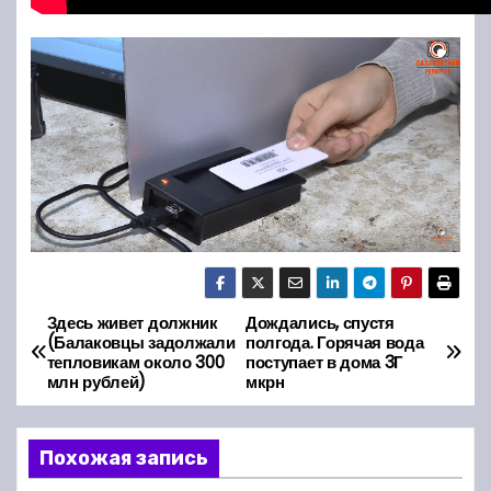
Здесь живет должник
Дождались, спустя
Н
(Балаковцы задолжали
полгода. Горячая вода
тепловикам около 300
поступает в дома 3Г
а
млн рублей)
мкрн
в
Похожая запись
и