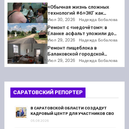
г
«Обычная жизнь сложных
технологий #6»ЭКГ как
а
искусство: когда ритм жизни
Июл 30, 2026
Надежда Бобалова
требует расшифровки
Ремонт с «недочётом»: в
ц
Еланке асфальт уложили до
школы, но не дошли 30 метров
Июл 29, 2026
Надежда Бобалова
и
Ремонт пищеблока в
я
Балаковской городской
клинической больнице
Июл 29, 2026
Надежда Бобалова
п
выходит на финишную прямую
о
з
САРАТОВСКИЙ РЕПОРТЕР
а
В САРАТОВСКОЙ ОБЛАСТИ СОЗДАДУТ
п
КАДРОВЫЙ ЦЕНТР ДЛЯ УЧАСТНИКОВ СВО
05.08.2026
и