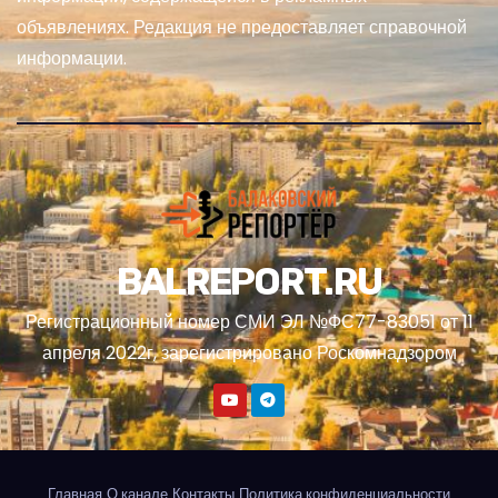
объявлениях. Редакция не предоставляет справочной
информации.
BALREPORT.RU
Регистрационный номер СМИ ЭЛ №ФС77-83051 от 11
апреля 2022г, зарегистрировано Роскомнадзором
Главная
О канале
Контакты
Политика конфиденциальности